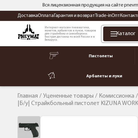
Вся лицензионная продукция на сайте pnevm
Доставка
Оплата
Гарантия и возврат
Trade-in
Опт
Контакт
Интернет-магазин пневматики,
макетов, арбалетов и луков, товаров
Каталог
для страйкбола и самообороны.
Быстрая доставка по всей России и в
Беларусь.
Пистолеты
Арбалеты и луки
Главная
Уцененные товары
Комиссионка
|Б/у| Страйкбольный пистолет KIZUNA WORKS