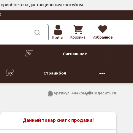
ть приобретена дистанционным способом.
9
Корзина
Избранное
Войти
Сигнальное
Страйкбол
Артикул:
444ком
Поделиться
Данный товар снят с продажи!