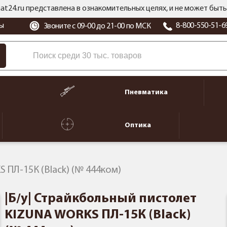
at24.ru представлена в ознакомительных целях, и не может бы
ы
8-800-550-51-6
Звоните с 09-00 до 21-00 по МСК
Пневматика
Оптика
 ПЛ-15К (Black) (№ 444ком)
|Б/у| Страйкбольный пистолет
KIZUNA WORKS ПЛ-15К (Black)