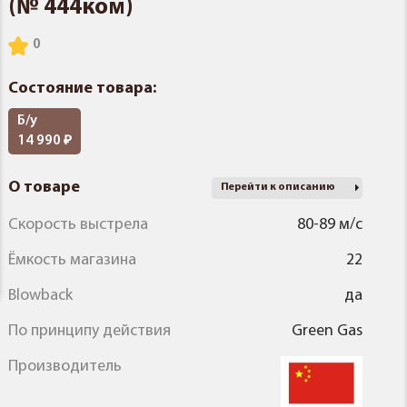
(№ 444ком)
Состояние товара:
Б/у
14 990
О товаре
Перейти к описанию
Скорость выстрела
80-89 м/с
Ёмкость магазина
22
Blowback
да
По принципу действия
Green Gas
Производитель