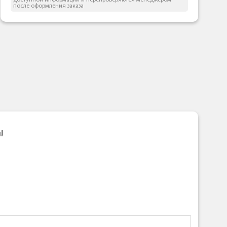
доступной информации и перепроверяются менеджером
после оформления заказа
!