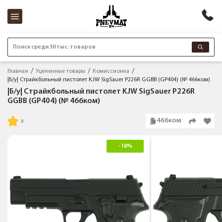
Поиск среди 30 тыс. товаров
Главная
Уцененные товары
Комиссионка
|Б/у| Страйкбольный пистолет KJW SigSauer P226R GGBB (GP404) (№ 466ком)
|Б/у| Страйкбольный пистолет KJW SigSauer P226R
GGBB (GP404) (№ 466ком)
466ком
-18%