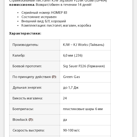
Страйкбольный пистолет KJW SigSauer P226R GGBB (GP404)
к
омиссионка
. Возврат/обмен в течении 14 дней!
Серийный номер: НОМЕР 83
Состояние: исправен
Внешний вид: Б/У, хороший
Комплектация: пистолет, магазин, коробка
Характеристики:
Производитель:
KJW – KJ Works (Тайвань)
Калибр:
6,0 мм (.236)
Боевой прототип:
Sig Sauer P226 (Германия)
По принципу действия
(?)
:
Green Gas
Дульная энергия:
до 1,7 Дж
Емкость магазина:
24
Боеприпасы:
пластиковые шары 6 мм
Blowback
(?)
:
да
Скорость выстрела:
90-100 м/с