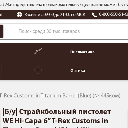
at24.ru представлена в ознакомительных целях, и не может бы
ы
8-800-550-51-6
Звоните с 09-00 до 21-00 по МСК
Пневматика
Оптика
-Rex Customs in Titanium Barrel (Blue) (№ 445ком)
|Б/у| Страйкбольный пистолет
WE Hi-Capa 6” T-Rex Customs in