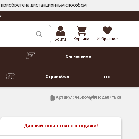
ть приобретена дистанционным способом.
9
Корзина
Избранное
Войти
Сигнальное
Страйкбол
Артикул:
445ком
Поделиться
Данный товар снят с продажи!