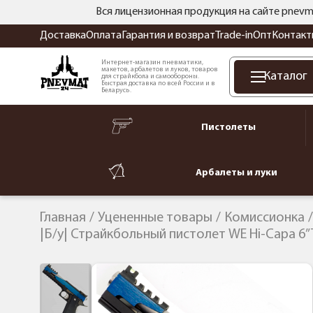
Вся лицензионная продукция на сайте pnevm
Доставка
Оплата
Гарантия и возврат
Trade-in
Опт
Контакт
Интернет-магазин пневматики,
макетов, арбалетов и луков, товаров
Каталог
для страйкбола и самообороны.
Быстрая доставка по всей России и в
Беларусь.
Пистолеты
Арбалеты и луки
Главная
Уцененные товары
Комиссионка
|Б/у| Страйкбольный пистолет WE Hi-Capa 6” T