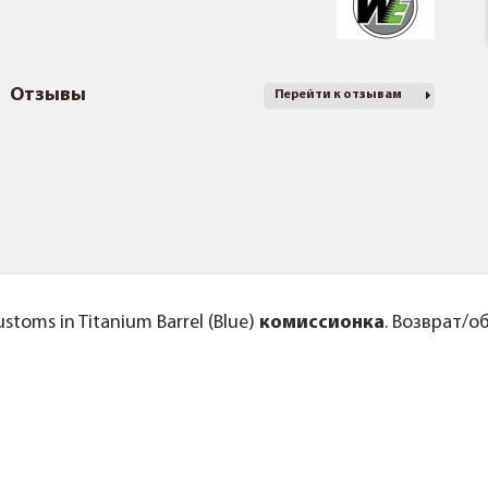
Отзывы
Перейти к отзывам
toms in Titanium Barrel (Blue)
к
омиссионка
. Возврат/о