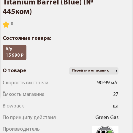
Titanium Barrel (Blue) (№
445ком)
Состояние товара:
Б/у
15 990
О товаре
Перейти к описанию
Скорость выстрела
90-99 м/с
Ёмкость магазина
27
Blowback
да
По принципу действия
Green Gas
Производитель