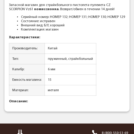
Запасной магазин для страйкбольного пистолета-пулемета CZ
SCORPION Vz61
к
омиссионка
. Возврат/обмен в течении 14 дней!
Серийный номер: НОМЕР 132; НОМЕР 131; НОМЕР 130; НОМЕР 129
Состояние: исправен
Внешний вид: Б/У, хороший
Комплектация: магазин
Характеристики:
Производитель:
Китай
Тип:
пружинный, страйкбольный
Калибр:
6 мм
Емкость магазина:
15
Материал:
металл
Описание:
8 (800) 550-51-69