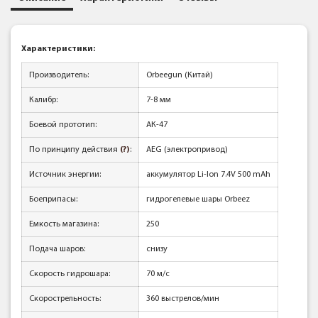
Характеристики:
Производитель:
Orbeegun (Китай)
Калибр:
7-8 мм
Боевой прототип:
АК-47
По принципу действия
(?)
:
AEG (электропривод)
Источник энергии:
аккумулятор Li-Ion 7.4V 500 mAh
Боеприпасы:
гидрогелевые шары Orbeez
Емкость магазина:
250
Подача шаров:
снизу
Скорость гидрошара:
70 м/с
Скорострельность:
360 выстрелов/мин