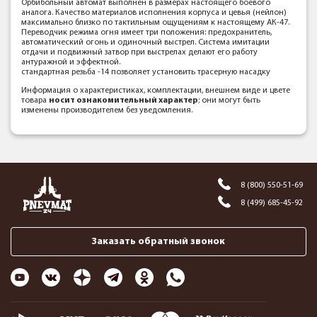
Орбибольный автомат выполнен в размерах настоящего боевого
аналога. Качество материалов исполнения корпуса и цевья (нейлон)
максимально близко по тактильным ощущениям к настоящему АК-47.
Переводчик режима огня имеет три положения: предохранитель,
автоматический огонь и одиночный выстрел. Система имитации
отдачи и подвижный затвор при выстрелах делают его работу
антуражной и эффектной.
стандартная резьба -14 позволяет установить трасерную насадку
Информация о характеристиках, комплектации, внешнем виде и цвете
товара
носит ознакомительный характер
; они могут быть
изменены производителем без уведомления.
8 (800) 550-51-69
8 (499) 685-45-92
Заказать обратный звонок