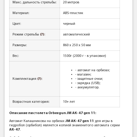
Макс. дальность стрельбы:
20 метров
Материал:
ABS-пластик
Цвет:
черный
Режим стрельбы
(?)
:
автоматический
Размеры:
860 x 250 x 50 мм
Вес:
1500г (2000 г - в упаковке)
- автомат на орбизах;
- магазин;
Комплектация
(?)
:
- защитные очки;
- зарядка (USB);
- аккумулятор.
Возрастная категория:
10+ лет
Описание пистолета Orbeegun JM АК-47 gen 11:
Автомат Калашникова на орбизах
JM АК-47 gen 11
для игры в
гидробол (орбибол) является копией знаменитого автомата серии
АК-47
.