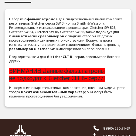
Набор из
6 фальшпатронов
для гладкоствольных пневматических
револьверов Gletcher серии SW B (копии
Smith & Wesson
).
Рекомендованы к использованию в револьверах Gletcher SW B25,
Gletcher SW B4, Gletcher SW B6, Gletcher SW B8, также подойдут для
пневматических револьверов
с гладким стволом от других
производителей, идентичных по конструкции. Корпус патрона
изготовлен из латуни с резиновым наконечником. Фальшпатроны для
револьверов Gletcher SW B
многоразового использования.
Подходят также и для
Gletcher CLT B-
серии, револьверов Borner и
других.
ВИНМАНИЕ! Данные фальшпатроны
не подходят к Gletcher CLT B- серии!
Информация о характеристиках, комплектации, внешнем виде и цвете
товара
носит ознакомительный характер
; они могут быть
изменены производителем без уведомления.
8 (800) 550-51-69