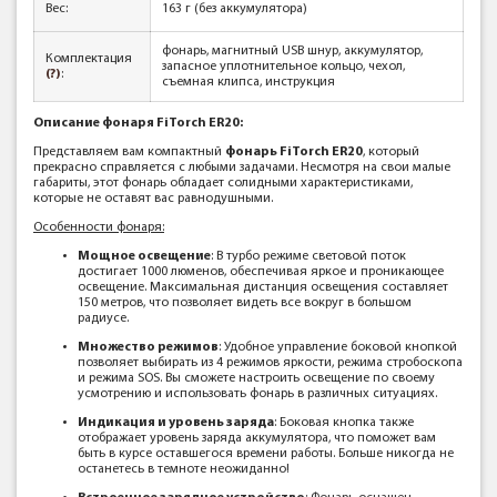
Вес
:
163 г (без аккумулятора)
фонарь, магнитный USB шнур, аккумулятор,
Комплектация
запасное уплотнительное кольцо, чехол,
(?)
:
съемная клипса, инструкция
Описание фонаря FiTorch ER20:
Представляем вам компактный
фонарь FiTorch ER20
, который
прекрасно справляется с любыми задачами. Несмотря на свои малые
габариты, этот фонарь обладает солидными характеристиками,
которые не оставят вас равнодушными.
Особенности фонаря:
Мощное освещение
: В турбо режиме световой поток
достигает 1000 люменов, обеспечивая яркое и проникающее
освещение. Максимальная дистанция освещения составляет
150 метров, что позволяет видеть все вокруг в большом
радиусе.
Множество режимов
: Удобное управление боковой кнопкой
позволяет выбирать из 4 режимов яркости, режима стробоскопа
и режима SOS. Вы сможете настроить освещение по своему
усмотрению и использовать фонарь в различных ситуациях.
Индикация и уровень заряда
: Боковая кнопка также
отображает уровень заряда аккумулятора, что поможет вам
быть в курсе оставшегося времени работы. Больше никогда не
останетесь в темноте неожиданно!