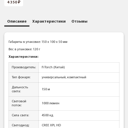
4 350
Описание
Характеристики
Отзывы
Габариты в упаковке: 150 x 100 x 50 мм
Вес в упаковке: 120 г
Характеристики:
Производитель:
FiTorch (Китай)
Тип фонаря:
универсальный, компактный
Дальность
150 м
света:
Световой
1000 люмен
поток:
Сила света:
4500 кд
Светодиод:
CREE XPL HD