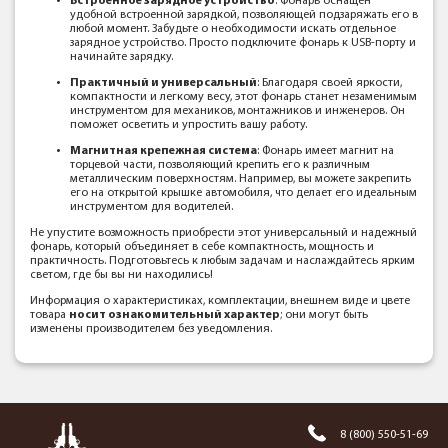
Встроенное зарядное устройство
: Фонарь оснащен
удобной встроенной зарядкой, позволяющей подзаряжать его в
любой момент. Забудьте о необходимости искать отдельное
зарядное устройство. Просто подключите фонарь к USB-порту и
начинайте зарядку.
Практичный и универсальный
: Благодаря своей яркости,
компактности и легкому весу, этот фонарь станет незаменимым
инструментом для механиков, монтажников и инженеров. Он
поможет осветить и упростить вашу работу.
Магнитная крепежная система
: Фонарь имеет магнит на
торцевой части, позволяющий крепить его к различным
металлическим поверхностям. Например, вы можете закрепить
его на открытой крышке автомобиля, что делает его идеальным
инструментом для водителей.
Не упустите возможность приобрести этот универсальный и надежный
фонарь, который объединяет в себе компактность, мощность и
практичность. Подготовьтесь к любым задачам и наслаждайтесь ярким
светом, где бы вы ни находились!
Информация о характеристиках, комплектации, внешнем виде и цвете
товара
носит ознакомительный характер
; они могут быть
изменены производителем без уведомления.
8 (800) 550-51-69