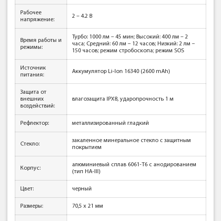
Рабочее
2 – 4.2 В
напряжение:
Турбо: 1000 лм – 45 мин; Высокий: 400 лм – 2
Время работы и
часа; Средний: 60 лм – 12 часов; Низкий: 2 лм –
режимы:
150 часов; режим стробоскопа; режим SOS
Источник
Аккумулятор Li-Ion 16340 (2600 mAh)
питания:
Защита от
внешних
влагозащита IPX8, ударопрочность 1 м
воздействий:
Рефлектор:
металлизированный гладкий
закаленное минеральное стекло с защитным
Стекло:
покрытием
алюминиевый сплав 6061-T6 с анодированием
Корпус:
(тип HA-III)
Цвет:
черный
Размеры:
70,5 х 21 мм