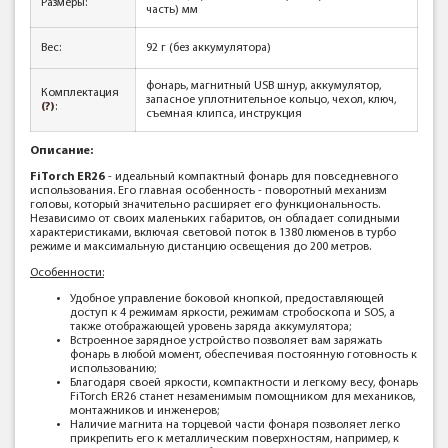
Размеры:
часть) мм
Вес
:
92 г (без аккумулятора)
фонарь, магнитный USB шнур, аккумулятор,
Комплектация
запасное уплотнительное кольцо, чехол, ключ,
(?)
:
съемная клипса, инструкция
Описание:
FiTorch ER26
- идеальный компактный фонарь для повседневного
использования. Его главная особенность - поворотный механизм
головы, который значительно расширяет его функциональность.
Независимо от своих маленьких габаритов, он обладает солидными
характеристиками, включая световой поток в 1380 люменов в турбо
режиме и максимальную дистанцию освещения до 200 метров.
Особенности:
Удобное управление боковой кнопкой, предоставляющей
доступ к 4 режимам яркости, режимам стробоскопа и SOS, а
также отображающей уровень заряда аккумулятора;
Встроенное зарядное устройство позволяет вам заряжать
фонарь в любой момент, обеспечивая постоянную готовность к
использованию;
Благодаря своей яркости, компактности и легкому весу, фонарь
FiTorch ER26 станет незаменимым помощником для механиков,
монтажников и инженеров;
Наличие магнита на торцевой части фонаря позволяет легко
прикрепить его к металлическим поверхностям, например, к