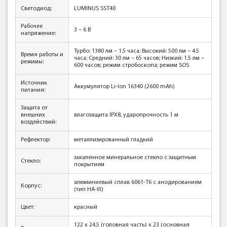
Светодиод:
LUMINUS SST40
Рабочее
3 – 6 В
напряжение:
Турбо: 1380 лм – 1.5 часа; Высокий: 500 лм – 4.5
Время работы и
часа; Средний: 30 лм – 65 часов; Низкий: 1.5 лм –
режимы:
600 часов; режим стробоскопа; режим SOS
Источник
Аккумулятор Li-Ion 16340 (2600 mAh)
питания:
Защита от
внешних
влагозащита IPX8, ударопрочность 1 м
воздействий:
Рефлектор:
металлизированный гладкий
закаленное минеральное стекло с защитным
Стекло:
покрытием
алюминиевый сплав 6061-T6 с анодированием
Корпус:
(тип HA-III)
Цвет:
красный
122 х 24,5 (головная часть) х 23 (основная