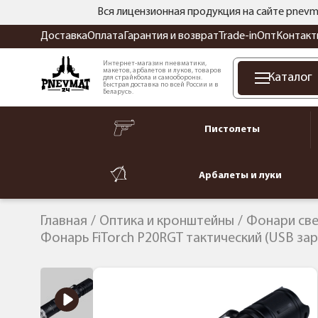
Вся лицензионная продукция на сайте pnevm
Доставка
Оплата
Гарантия и возврат
Trade-in
Опт
Контакт
Интернет-магазин пневматики,
макетов, арбалетов и луков, товаров
Каталог
для страйкбола и самообороны.
Быстрая доставка по всей России и в
Беларусь.
Пистолеты
Арбалеты и луки
Главная
Оптика и кронштейны
Фонари св
Фонарь FiTorch P20RGT тактический (USB зар