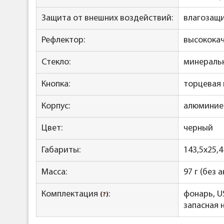
Защита от внешних воздействий:
влагозащи
Рефлектор:
высокока
Стекло:
минераль
Кнопка:
торцевая 
Корпус:
алюминиев
Цвет:
черный
Габариты:
143,5x25,
Масса
:
97 г (без 
Комплектация
:
фонарь, U
(?)
запасная 