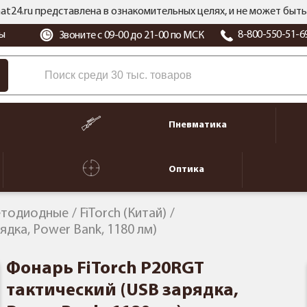
at24.ru представлена в ознакомительных целях, и не может бы
ы
8-800-550-51-6
Звоните с 09-00 до 21-00 по МСК
Пневматика
Оптика
етодиодные
FiTorch (Китай)
ядка, Power Bank, 1180 лм)
Фонарь FiTorch P20RGT
тактический (USB зарядка,