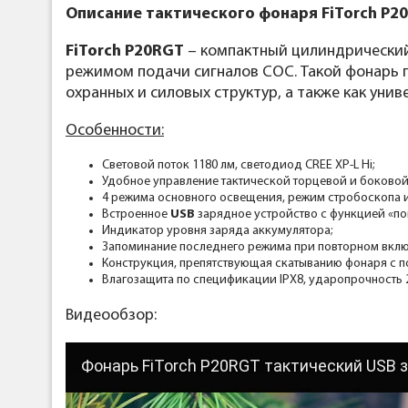
Описание тактического фонаря FiTorch P2
FiTorch P20RGT
– компактный цилиндрический
режимом подачи сигналов СОС. Такой фонарь п
охранных и силовых структур, а также как уни
Особенности:
Световой поток 1180 лм, светодиод CREE XP-L Hi;
Удобное управление тактической торцевой и боковой
4 режима основного освещения, режим стробоскопа 
Встроенное
USB
зарядное устройство с функцией «по
Индикатор уровня заряда аккумулятора;
Запоминание последнего режима при повторном вклю
Конструкция, препятствующая скатыванию фонаря с п
Влагозащита по спецификации IPX8, ударопрочность 2
Видеообзор:
Фонарь FiTorch P20RGT тактический USB 