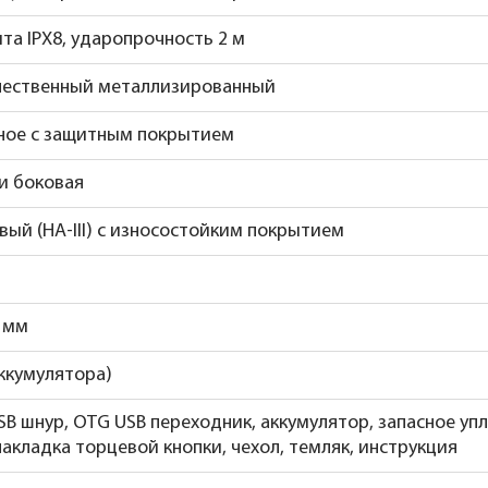
та IPX8, ударопрочность 2 м
чественный металлизированный
ное с защитным покрытием
и боковая
ый (HA-III) с износостойким покрытием
4 мм
аккумулятора)
SB шнур, OTG USB переходник, аккумулятор, запасное уп
накладка торцевой кнопки, чехол, темляк, инструкция