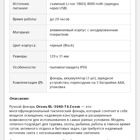
Источник
съемный Li-ion 18650, 8000 mAh (зарядка
питания:
через USB)
Время работы:
до 20 часов
алюминиевый корпус с анодированным
Материал:
покрытием
Цвет корпуса:
черный (Black)
Размеры:
129 х 31 мм
Особенности:
пылевлагозащита IPX6
фонарь, аккумулятор (1 шт), зарядное
Комплектация
(?)
:
устройство, переходник на 3 батарейки AAA,
упаковка
Описание:
Ручной фонарь
Огонь BL-3040-T6 Zoom
— это
многофункциональный тактический фонарь, который сочетает в себе
мощное освещение, надежную конструкцию и расширенные
возможности для использования в самых разных условиях. Модель
отлично подойдет для туризма, охоты, рыбалки, работы в темное время
суток, активного отдыха и бытовых задач, где требуется надежный
источник света с несколькими вариантами свечения.