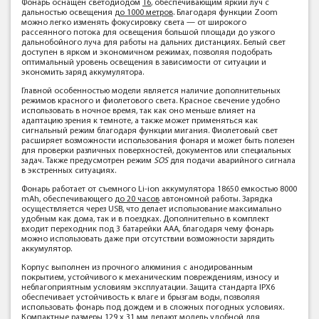
Фонарь оснащен светодиодом
T6
, обеспечивающим яркий луч с
дальностью освещения
до 1000 метров
. Благодаря функции Zoom
можно легко изменять фокусировку света — от широкого
рассеянного потока для освещения большой площади до узкого
дальнобойного луча для работы на дальних дистанциях. Белый свет
доступен в ярком и экономичном режимах, позволяя подобрать
оптимальный уровень освещения в зависимости от ситуации и
экономить заряд аккумулятора.
Главной особенностью модели является наличие дополнительных
режимов красного и фиолетового света. Красное свечение удобно
использовать в ночное время, так как оно меньше влияет на
адаптацию зрения к темноте, а также может применяться как
сигнальный режим благодаря функции мигания. Фиолетовый свет
расширяет возможности использования фонаря и может быть полезен
для проверки различных поверхностей, документов или специальных
задач. Также предусмотрен режим
SOS
для подачи аварийного сигнала
в экстренных ситуациях.
Фонарь работает от съемного Li-ion аккумулятора 18650 емкостью 8000
mAh, обеспечивающего
до 20 часов
автономной работы. Зарядка
осуществляется через USB, что делает использование максимально
удобным как дома, так и в поездках. Дополнительно в комплект
входит переходник под 3 батарейки AAA, благодаря чему фонарь
можно использовать даже при отсутствии возможности зарядить
аккумулятор.
Корпус выполнен из прочного алюминия с анодированным
покрытием, устойчивого к механическим повреждениям, износу и
неблагоприятным условиям эксплуатации. Защита стандарта IPX6
обеспечивает устойчивость к влаге и брызгам воды, позволяя
использовать фонарь под дождем и в сложных погодных условиях.
Компактные размеры 129 х 31 мм делают модель удобной для