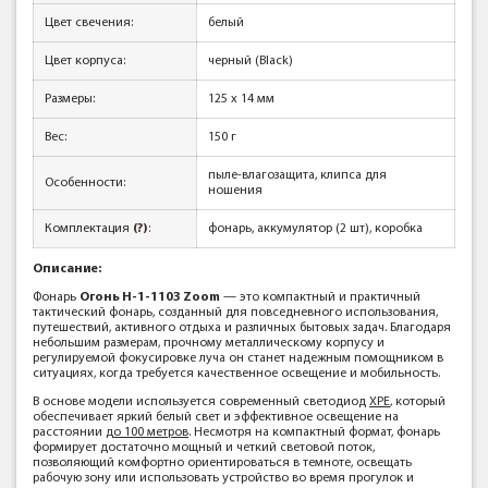
Цвет свечения:
белый
Цвет корпуса:
черный (Black)
Размеры:
125 х 14 мм
Вес:
150 г
пыле-влагозащита, клипса для
Особенности:
ношения
Комплектация
(?)
:
фонарь, аккумулятор (2 шт), коробка
Описание:
Фонарь
Огонь Н-1-1103 Zoom
— это компактный и практичный
тактический фонарь, созданный для повседневного использования,
путешествий, активного отдыха и различных бытовых задач. Благодаря
небольшим размерам, прочному металлическому корпусу и
регулируемой фокусировке луча он станет надежным помощником в
ситуациях, когда требуется качественное освещение и мобильность.
В основе модели используется современный светодиод
XPE
, который
обеспечивает яркий белый свет и эффективное освещение на
расстоянии
до 100 метров
. Несмотря на компактный формат, фонарь
формирует достаточно мощный и четкий световой поток,
позволяющий комфортно ориентироваться в темноте, освещать
рабочую зону или использовать устройство во время прогулок и