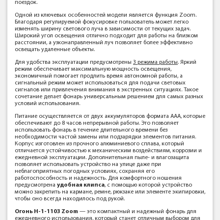
поездок.
Одной из ключевых особенностей модели является функция Zoom.
Благодаря регулируемой фокусировке пользователь может легко
изменять ширину светового луча в зависимости от текущих задач.
Широкий угол освещения отлично подходит для работы на близком
расстоянии, а узконаправленный луч позволяет более эффективно
освещать удаленные объекты.
Для удобства эксплуатации предусмотрены
3 режима работы
. Яркий
режим обеспечивает максимальную мощность освещения,
экономичный помогает продлить время автономной работы, а
сигнальный режим может использоваться для подачи световых
сигналов или привлечения внимания в экстренных ситуациях. Такое
сочетание делает фонарь универсальным решением для самых разных
условий использования.
Питание осуществляется от двух аккумуляторов формата AAA, которые
обеспечивают до 8 часов непрерывной работы. Это позволяет
использовать фонарь в течение длительного времени без
необходимости частой замены или подзарядки элементов питания.
Корпус изготовлен из прочного алюминиевого сплава, который
отличается устойчивостью к механическим воздействиям, коррозии и
ежедневной эксплуатации. Дополнительная пыле- и влагозащита
позволяет использовать устройство на улице даже при
неблагоприятных погодных условиях, сохраняя его
работоспособность и надежность. Для комфортного ношения
предусмотрена
удобная клипса
, с помощью которой устройство
можно закрепить на кармане, ремне, рюкзаке или элементе экипировки,
чтобы оно всегда находилось под рукой.
Огонь Н-1-1103 Zoom
— это компактный и надежный фонарь для
ежедневного использования, который станет отличным выбором для