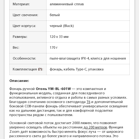
Материал:
алюминиевый сплав
Цвет свечения:
белый
Цвет корпуса:
черный (Black)
Размеры:
120 х 33 мм
Вес:
170 г
Особенности:
пыле-влагозащита IPX-4, клипса для ношения
Комплектация
(?)
:
фонарь, кабель Type-C, упаковка
Описание:
Фонарь ручной
Огонь YM-BL-601W
— это компактная и
функциональная модель, созданная для повседневного
использования, активного отдыха и работы в самых разных условиях.
Благодаря сочетанию основного светодиода
T6
и дополнительной
боковой COB-панели фонарь обеспечивает универсальное освещение
как на дальнюю дистанцию, так и для комфортной подсветки
пространства рядом с пользователем.
Основной световой поток достигает 2000 люмен, что позволяет
уверенно освещать объекты на расстоянии
до 200 метров
. Функция
Zoom даёт возможность быстро менять фокус луча — от широкого
рассеянного света до более узкого и направленного потока. Это