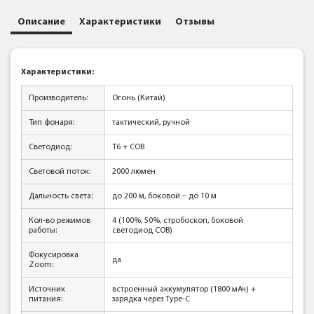
Описание
Характеристики
Отзывы
Характеристики:
Производитель:
Огонь (Китай)
Тип фонаря:
тактический, ручной
Светодиод:
T6 + COB
Световой поток:
2000 люмен
Дальность света:
до 200 м, боковой – до 10 м
Кол-во режимов
4 (100%, 50%, стробоскоп, боковой
работы:
светодиод COB)
Фокусировка
да
Zoom:
Источник
встроенный аккумулятор (1800 мАч) +
питания:
зарядка через Type-C