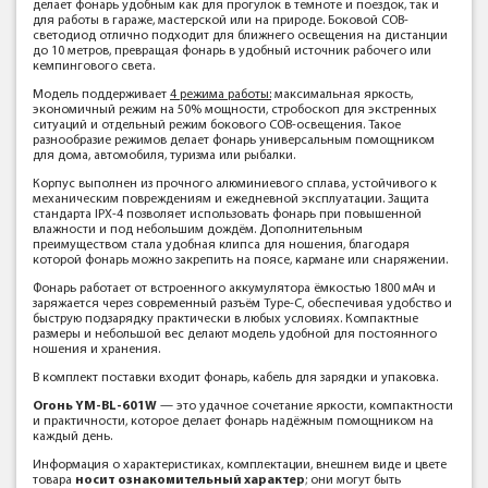
делает фонарь удобным как для прогулок в темноте и поездок, так и
для работы в гараже, мастерской или на природе. Боковой COB-
светодиод отлично подходит для ближнего освещения на дистанции
до 10 метров, превращая фонарь в удобный источник рабочего или
кемпингового света.
Модель поддерживает
4 режима работы:
максимальная яркость,
экономичный режим на 50% мощности, стробоскоп для экстренных
ситуаций и отдельный режим бокового COB-освещения. Такое
разнообразие режимов делает фонарь универсальным помощником
для дома, автомобиля, туризма или рыбалки.
Корпус выполнен из прочного алюминиевого сплава, устойчивого к
механическим повреждениям и ежедневной эксплуатации. Защита
стандарта IPX-4 позволяет использовать фонарь при повышенной
влажности и под небольшим дождём. Дополнительным
преимуществом стала удобная клипса для ношения, благодаря
которой фонарь можно закрепить на поясе, кармане или снаряжении.
Фонарь работает от встроенного аккумулятора ёмкостью 1800 мАч и
заряжается через современный разъём Type-C, обеспечивая удобство и
быструю подзарядку практически в любых условиях. Компактные
размеры и небольшой вес делают модель удобной для постоянного
ношения и хранения.
В комплект поставки входит фонарь, кабель для зарядки и упаковка.
Огонь YM-BL-601W
— это удачное сочетание яркости, компактности
и практичности, которое делает фонарь надёжным помощником на
каждый день.
Информация о характеристиках, комплектации, внешнем виде и цвете
товара
носит ознакомительный характер
; они могут быть