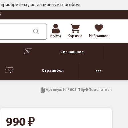
ть приобретена дистанционным способом.
9
Корзина
Избранное
Войти
Сигнальное
Страйкбол
Артикул:
H-P605-T6
Поделиться
990