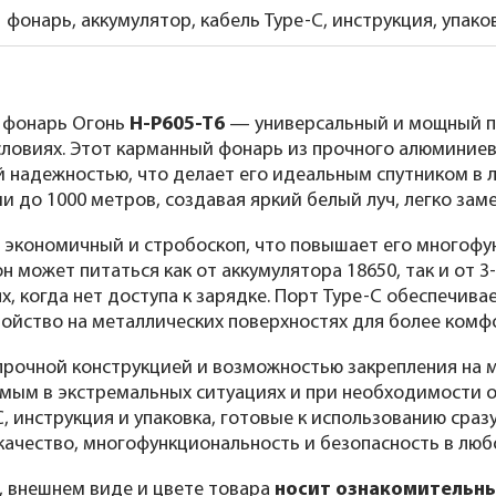
фонарь, аккумулятор, кабель Type-C, инструкция, упако
 фонарь Огонь
H-P605-T6
— универсальный и мощный пр
условиях. Этот карманный фонарь из прочного алюминиев
 надежностью, что делает его идеальным спутником в 
и до 1000 метров, создавая яркий белый луч, легко за
 экономичный и стробоскоп, что повышает его многофу
н может питаться как от аккумулятора 18650, так и от 3
, когда нет доступа к зарядке. Порт Type-C обеспечива
ройство на металлических поверхностях для более комф
прочной конструкцией и возможностью закрепления на 
имым в экстремальных ситуациях и при необходимости 
C, инструкция и упаковка, готовые к использованию сра
качество, многофункциональность и безопасность в люб
, внешнем виде и цвете товара
носит ознакомительны