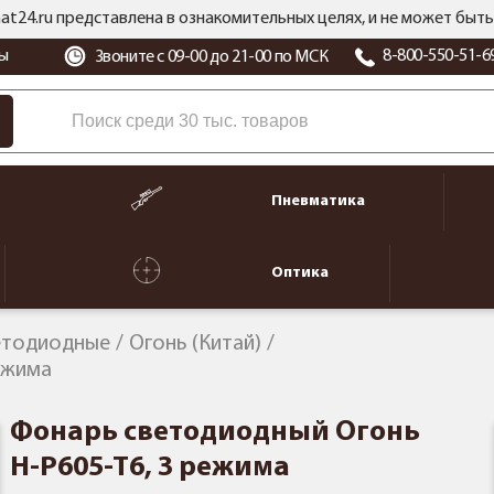
at24.ru представлена в ознакомительных целях, и не может бы
ы
8-800-550-51-6
Звоните с 09-00 до 21-00 по МСК
Пневматика
Оптика
етодиодные
Огонь (Китай)
ежима
Фонарь светодиодный Огонь
H-P605-T6, 3 режима