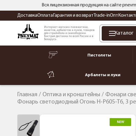
Вся лицензионная продукция на сайте pnevm
Доставка
Оплата
Гарантия и возврат
Trade-in
Опт
Контакт
Интернет-магазин пневматики,
макетов, арбалетов и луков, товаров
Каталог
для страйкбола и самообороны.
Быстрая доставка по всей России и в
Беларусь.
Пистолеты
Арбалеты и луки
Главная
Оптика и кронштейны
Фонари св
Фонарь светодиодный Огонь H-P605-T6, 3 р
NEW