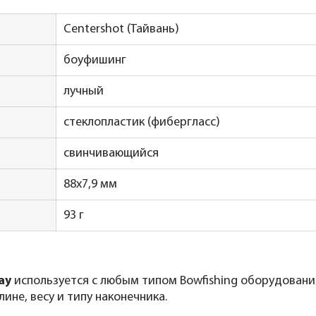
Centershot (Тайвань)
боуфишинг
лучный
стеклопластик (фибергласс)
свинчивающийся
88x7,9 мм
93 г
ay
используется с любым типом Bowfishing оборудования
не, весу и типу наконечника.