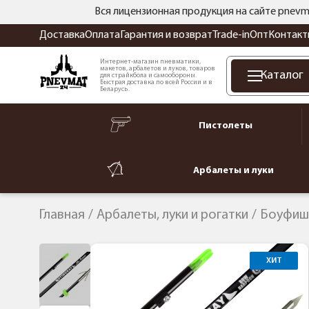
Вся лицензионная продукция на сайте pnevm
Доставка
Оплата
Гарантия и возврат
Trade-in
Опт
Контакт
Интернет-магазин пневматики,
макетов, арбалетов и луков, товаров
Каталог
для страйкбола и самообороны.
Быстрая доставка по всей России и в
Беларусь.
Пистолеты
Арбалеты и луки
Главная
Арбалеты, луки и рогатки
Боуфиш
ХИТ