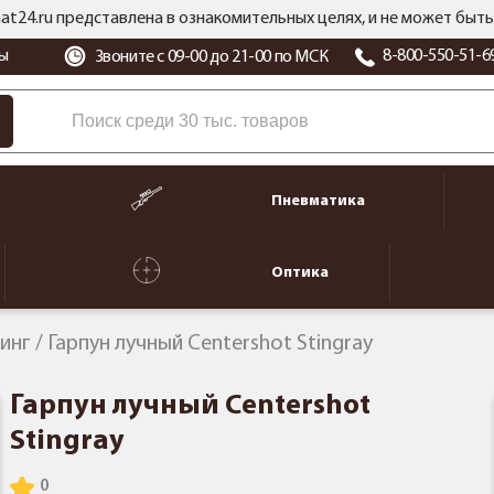
at24.ru представлена в ознакомительных целях, и не может бы
ы
8-800-550-51-6
Звоните с 09-00 до 21-00 по МСК
Пневматика
Оптика
инг
Гарпун лучный Centershot Stingray
Гарпун лучный Centershot
Stingray