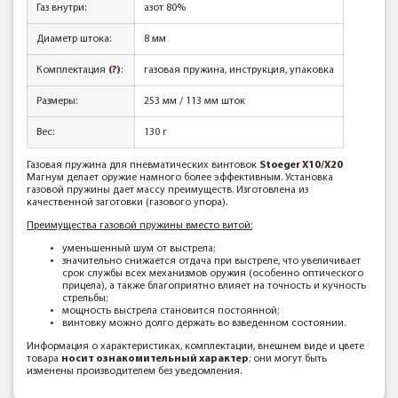
Газ внутри:
азот 80%
Диаметр штока:
8 мм
Комплектация
(?)
:
газовая пружина, инструкция, упаковка
Размеры:
253 мм / 113 мм шток
Вес:
130 г
Газовая пружина для пневматических винтовок
Stoeger
X10
/
X20
Магнум делает оружие намного более эффективным. Установка
газовой пружины дает массу преимуществ. Изготовлена из
качественной заготовки (газового упора).
Преимущества газовой пружины вместо витой:
уменьшенный шум от выстрела;
значительно снижается отдача при выстреле, что увеличивает
срок службы всех механизмов оружия (особенно оптического
прицела), а также благоприятно влияет на точность и кучность
стрельбы;
мощность выстрела становится постоянной;
винтовку можно долго держать во взведенном состоянии.
Информация о характеристиках, комплектации, внешнем виде и цвете
товара
носит ознакомительный характер
; они могут быть
изменены производителем без уведомления.