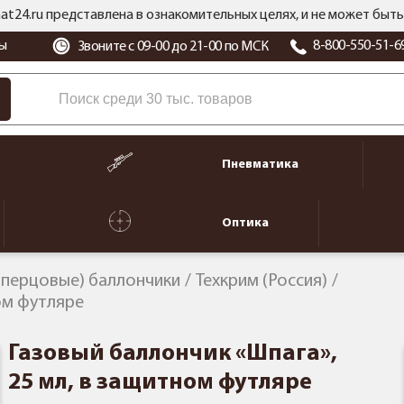
at24.ru представлена в ознакомительных целях, и не может бы
ы
8-800-550-51-6
Звоните с 09-00 до 21-00 по МСК
Пневматика
Оптика
(перцовые) баллончики
Техкрим (Россия)
ом футляре
Газовый баллончик «Шпага»,
25 мл, в защитном футляре