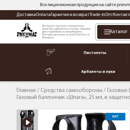
Вся лицензионная продукция на сайте pnevm
Доставка
Оплата
Гарантия и возврат
Trade-in
Опт
Контакт
Интернет-магазин пневматики,
макетов, арбалетов и луков, товаров
Каталог
для страйкбола и самообороны.
Быстрая доставка по всей России и в
Беларусь.
Пистолеты
Арбалеты и луки
Главная
Средства самообороны
Газовые 
Газовый баллончик «Шпага», 25 мл, в защитн
ХИТ