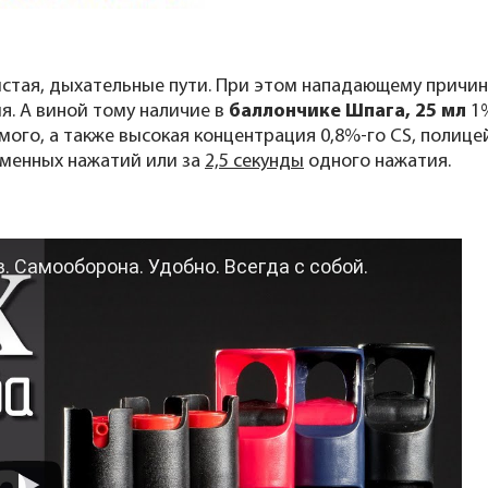
истая, дыхательные пути. При этом нападающему причи
я. А виной тому наличие в
баллончике Шпага, 25 мл
1
ого, а также высокая концентрация 0,8%-го CS, полице
еменных нажатий или за
2,5 секунды
одного нажатия.
 Самооборона. Удобно. Всегда с собой.