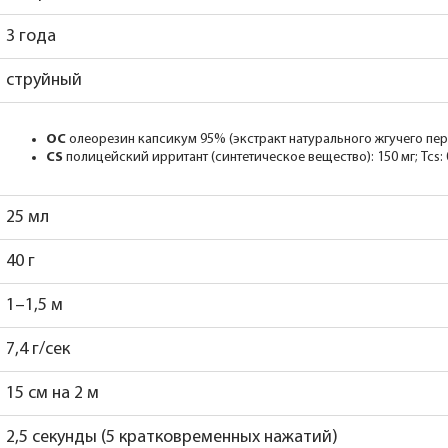
3 года
струйный
OC
олеорезин капсикум 95% (экстракт натурального жгучего перца
CS
полицейский ирритант (синтетическое вещество): 150 мг; Tcs:
25 мл
40 г
1–1,5 м
7,4 г/сек
15 см на 2 м
2,5 секунды (5 кратковременных нажатий)