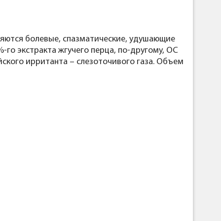
няются болевые, спазматические, удушающие
%-го экстракта жгучего перца, по-другому, OC
йского ирританта – слезоточивого газа. Объем