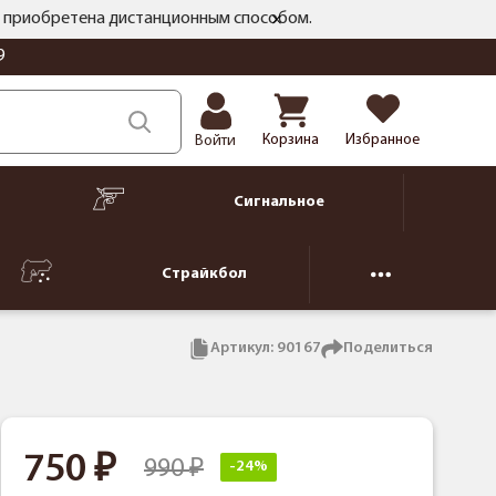
ть приобретена дистанционным способом.
9
Корзина
Избранное
Войти
Сигнальное
Страйкбол
Артикул:
90167
Поделиться
750
990
-24%