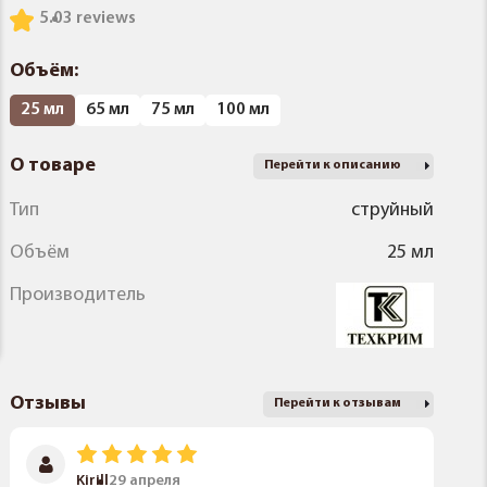
5.0
3 reviews
Объём:
25 мл
65 мл
75 мл
100 мл
О товаре
Перейти к описанию
Тип
струйный
Объём
25 мл
Производитель
Отзывы
Перейти к отзывам
Kirill
29 апреля