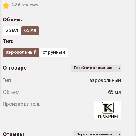
4.7
6 reviews
Объём:
25 мл
65 мл
Тип:
аэрозольный
струйный
О товаре
Перейти к описанию
Тип
аэрозольный
Объём
65 мл
Производитель
Отзывы
Перейти к отзывам