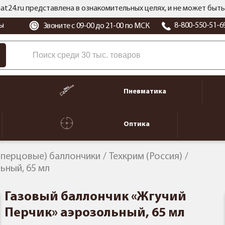
at24.ru представлена в ознакомительных целях, и не может бы
ы
8-800-550-51-6
Звоните с 09-00 до 21-00 по МСК
Пневматика
Оптика
(перцовые) баллончики
Техкрим (Россия)
ьный, 65 мл
Газовый баллончик «Жгучий
Перчик» аэрозольный, 65 мл