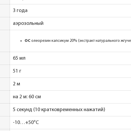
3 года
аэрозольный
OC
олеорезин капсикум 20% (экстракт натурального жгучего
65 мл
51 г
2 м
на 2 м: 60 см
5 секунд (10 кратковременных нажатий)
-10…+50°С