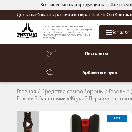
Вся лицензионная продукция на сайте pnevm
Доставка
Оплата
Гарантия и возврат
Trade-in
Опт
Контакт
Интернет-магазин пневматики,
макетов, арбалетов и луков, товаров
Каталог
для страйкбола и самообороны.
Быстрая доставка по всей России и в
Беларусь.
Пистолеты
Арбалеты и луки
Главная
Средства самообороны
Газовые 
Газовый баллончик «Жгучий Перчик» аэрозол
ХИТ