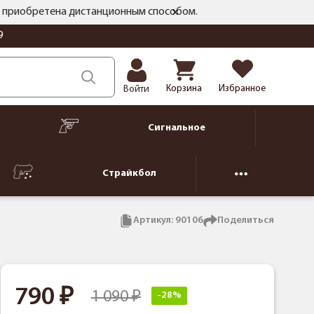
ть приобретена дистанционным способом.
9
Корзина
Избранное
Войти
Сигнальное
Страйкбол
Артикул:
90106
Поделиться
790
1 090
-28%