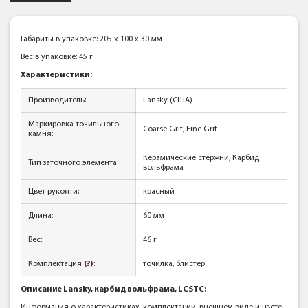
Габариты в упаковке: 205 x 100 x 30 мм
Вес в упаковке: 45 г
Характеристики:
Производитель:
Lansky (США)
Маркировка точильного
Coarse Grit, Fine Grit
камня:
Керамические стержни, Карбид
Тип заточного элемента:
вольфрама
Цвет рукояти:
красный
Длина:
60 мм
Вес:
46 г
Комплектация
(?)
:
точилка, блистер
Описание Lansky, карбид вольфрама, LCSTC:
Информация о характеристиках, комплектации, внешнем виде и цвете