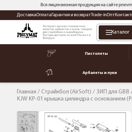
Вся лицензионная продукция на сайте pnevm
Доставка
Оплата
Гарантия и возврат
Trade-in
Опт
Контакт
Интернет-магазин пневматики,
макетов, арбалетов и луков, товаров
Каталог
для страйкбола и самообороны.
Быстрая доставка по всей России и в
Беларусь.
Пистолеты
Арбалеты и луки
Главная
Страйкбол (AirSoft)
ЗИП для GBB
KJW KP-01 крышка цилиндра с основанием (Pa