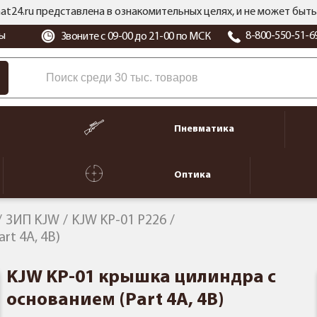
at24.ru представлена в ознакомительных целях, и не может бы
ы
8-800-550-51-6
Звоните с 09-00 до 21-00 по МСК
Пневматика
Оптика
ЗИП KJW
KJW KP-01 P226
rt 4A, 4B)
KJW KP-01 крышка цилиндра с
основанием (Part 4A, 4B)