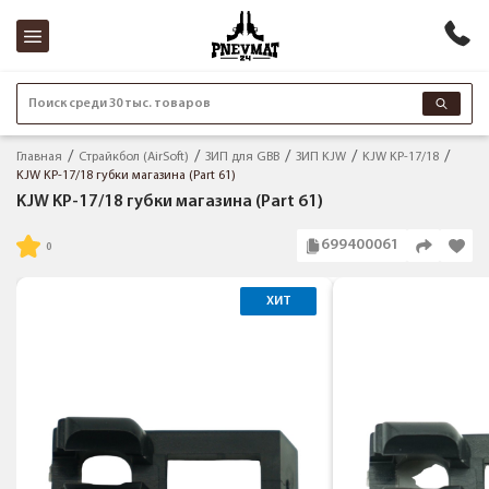
Поиск среди 30 тыс. товаров
Главная
Страйкбол (AirSoft)
ЗИП для GBB
ЗИП KJW
KJW KP-17/18
KJW KP-17/18 губки магазина (Part 61)
KJW KP-17/18 губки магазина (Part 61)
699400061
ХИТ