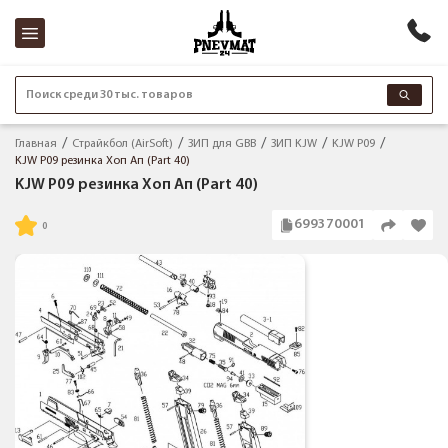
Поиск среди 30 тыс. товаров
Главная
Страйкбол (AirSoft)
ЗИП для GBB
ЗИП KJW
KJW P09
KJW P09 резинка Хоп Ап (Part 40)
KJW P09 резинка Хоп Ап (Part 40)
699370001