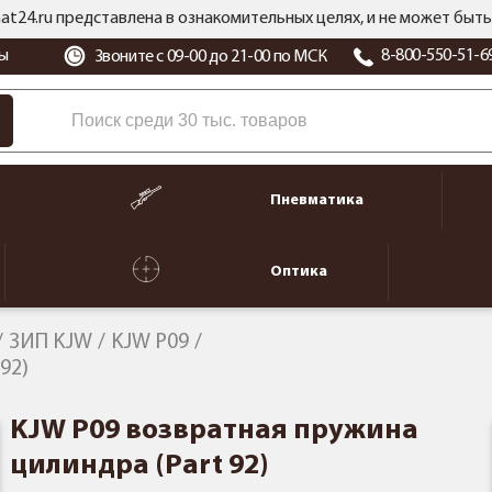
at24.ru представлена в ознакомительных целях, и не может бы
ы
8-800-550-51-6
Звоните с 09-00 до 21-00 по МСК
Пневматика
Оптика
ЗИП KJW
KJW P09
92)
KJW P09 возвратная пружина
цилиндра (Part 92)