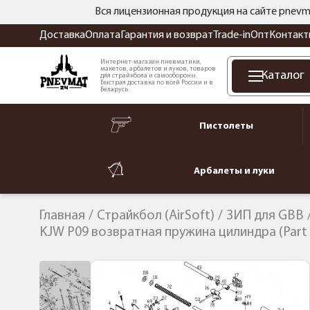
Вся лицензионная продукция на сайте pnevm
Доставка
Оплата
Гарантия и возврат
Trade-in
Опт
Контакт
Интернет-магазин пневматики,
макетов, арбалетов и луков, товаров
Каталог
для страйкбола и самообороны.
Быстрая доставка по всей России и в
Беларусь.
Пистолеты
Арбалеты и луки
Главная
Страйкбол (AirSoft)
ЗИП для GBB
KJW P09 возвратная пружина цилиндра (Part 