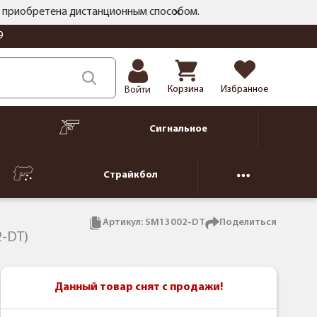
ть приобретена дистанционным способом.
9
Корзина
Избранное
Войти
Сигнальное
Страйкбол
Артикул:
SM13002-DT
Поделиться
2-DT)
Данный товар снят с продажи!