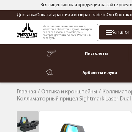
Вся лицензионная продукция на сайте pnevm
Доставка
Оплата
Гарантия и возврат
Trade-in
Опт
Контакт
Интернет-магазин пневматики,
макетов, арбалетов и луков, товаров
Каталог
для страйкбола и самообороны.
Быстрая доставка по всей России и в
Беларусь.
Пистолеты
Арбалеты и луки
Главная
Оптика и кронштейны
Коллимато
Коллиматорный прицел Sightmark Laser Dual 