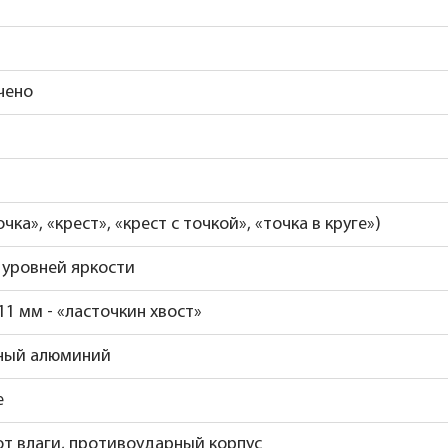
чено
очка», «крест», «крест с точкой», «точка в круге»)
7 уровней яркости
11 мм - «ласточкин хвост»
ный алюминий
е
т влаги, противоударный корпус