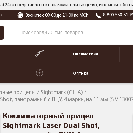
at24.ru представлена в ознакомительных целях, и не может бы
ы
8-800-550-51-6
Звоните с 09-00 до 21-00 по МСК
Пневматика
Оптика
рные прицелы
Sightmark (США)
Shot, панорамный с ЛЦУ, 4 марки, на 11 мм (SM1300
Коллиматорный прицел
Sightmark Laser Dual Shot,