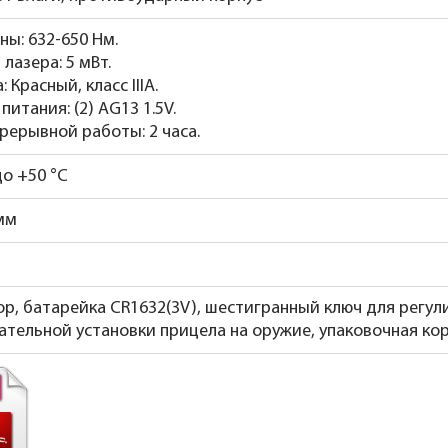
ны: 632-650 Нм.
лазера: 5 мВт.
: Красный, класс IIIA.
итания: (2) AG13 1.5V.
рерывной работы: 2 часа.
до +50 °C
мм
р, батарейка CR1632(3V), шестигранный ключ для регул
ательной установки прицела на оружие, упаковочная ко