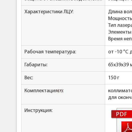
Характеристики ЛЦУ:
Длина вол
Мощность 
Тип лазера
Элементы п
Время неп
Рабочая температура:
от -10 °C 
Габариты:
65x39x39 
Вес:
150 г
Комплектация
:
коллимато
(?)
для оконч
Инструкция: