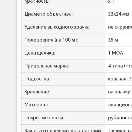
Кратность:
x 1
Диаметр объектива:
33x24 мм
Удаление выходного зрачка:
не ограни
Поле зрения (на 100 м):
35 м
Цена щелчка:
1 MOA
Прицельная марка:
4 типа («т
Подсветка:
красная, 
Крепление:
на планку 
Материал:
авиацион
Покрытие линзы:
рубиново
Защита от внешних воздействий:
защищен о