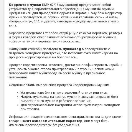
Корректор мушки
КМУ-02/16 (мушковод) представляет собой
устройство для горизонтального перемещения мушки на оружии.
Предназначен для приведения оружия к нормальному бою. Корректор
мушки используется на оружии: охотничьи карабины серии «Сайга»,
«Вепрь», «Тигр», СКС, и другие, имеющие колодку мушки автоматного
типа.
Корректор представляет собой струбцину с ключом-воротком, размеры
и форма которой обеспечивают возможность регулировки мушек в
горизонтальной и вертикальной плоскостях.
Наилучший способ использовать
мушковод
в совокупности с
патроном холодной пристрелки, это позволит сэкономить время на
процессе корректировки и на боеприпасы.
Процесс корректировки несложен, достаточно зафиксировать карабин,
установить в канал ствола пристрелочный патрон и несколькими
поворотами винта мушковода вывести мушку в правильное
положение.
Основные этапы выполнения процесса корректировки мушки:
Установка карабина в пристрелочный станок или тисы;
Надеть мушковод на корпус мушки и аккуратно вращая болт
вывести пенек мушки в рабочее положение;
Для первоначальной настройки используем патрон холодной
пристрелки.
Информация о характеристиках, комплектации, внешнем виде и цвете
товара
носит ознакомительный характер
; они могут быть
изменены производителем без уведомления.