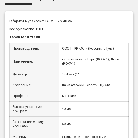
Габариты в упаковке: 140 x 132 x 40 мм
Вес в упаковке: 190 г
Характеристики:
Производитель:
ООО НПФ «ЭСТ» (Россия, г. Тула)
карабины типа Барс (КО-4-1), Лось
Назначение:
(КО-7-1)
Диаметр:
25,4 мм (1")
Крепление:
на «ласточкин хвост» 10,5 мм
Профиль:
высокий
Высота установки
40 мм
прицела:
Расстояние между
60 мм
кольцами:
Материал:
сталь, оксидное покрытие