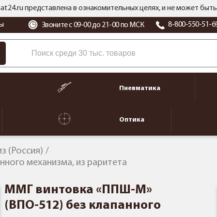
at24.ru представлена в ознакомительных целях, и не может бы
ы
8-800-550-51-6
Звоните с 09-00 до 21-00 по МСК
Пневматика
Оптика
з (Россия)
нного механизма, из раритета
ММГ винтовка «ППШ-М»
(ВПО-512) без клапанного