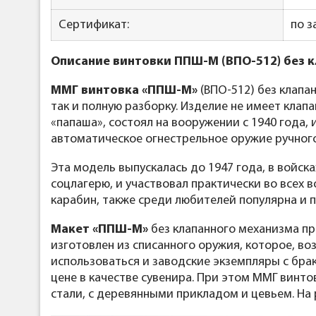
Сертификат:
по з
Описание винтовки ППШ-М (ВПО-512) без к
ММГ винтовка «ППШ-М»
(ВПО-512) без клапа
так и полную разборку. Изделие не имеет клап
«папаша», состоял на вооружении с 1940 года
автоматическое огнестрельное оружие ручного
Эта модель выпускалась до 1947 года, в войс
соцлагерю, и участвовал практически во всех 
карабин, также среди любителей популярна и 
Макет «ППШ-М»
без клапанного механизма п
изготовлен из списанного оружия, которое, во
использоваться и заводские экземпляры с бра
цене в качестве сувенира. При этом ММГ винт
стали, с деревянными прикладом и цевьем. На