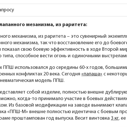
апросу
лапанного мезанизма, из раритета:
нного механизма, из раритета – это сувенирный экземп
анного механизма, так что восстановление его до боев
, и показал свою боевую эффективность в ходе Второй 
 типа, способное вести огонь и одиночными выстрелам
ках ППШ использовался до середины 60-х годов, больши
военных конфликтах 20 века. Сегодня
«папаша»
с некотор
пневматическая модель ППШ.
редставляет собой изделие, полностью внешне дублиру
зможно, когда-то принимало участие в боевых действиях
ком. Из базовой модификации на заводе вынимают клап
овка «ППШ-М» внешне полностью идентична с боевым пр
 раме проштампован год выпуска. Весит винтовка
3 кг
, е