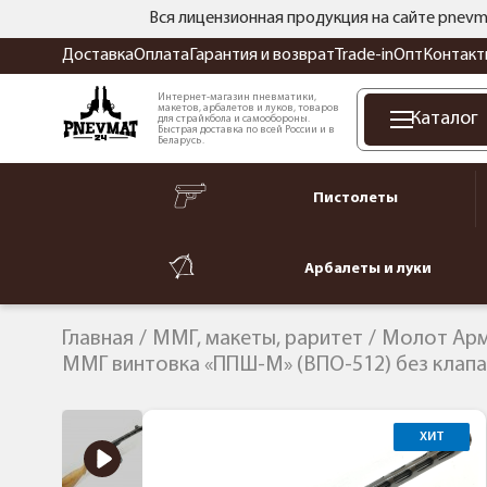
Вся лицензионная продукция на сайте pnevm
Доставка
Оплата
Гарантия и возврат
Trade-in
Опт
Контакт
Интернет-магазин пневматики,
макетов, арбалетов и луков, товаров
Каталог
для страйкбола и самообороны.
Быстрая доставка по всей России и в
Беларусь.
Пистолеты
Арбалеты и луки
Главная
ММГ, макеты, раритет
Молот Арм
ММГ винтовка «ППШ-М» (ВПО-512) без клапа
ХИТ