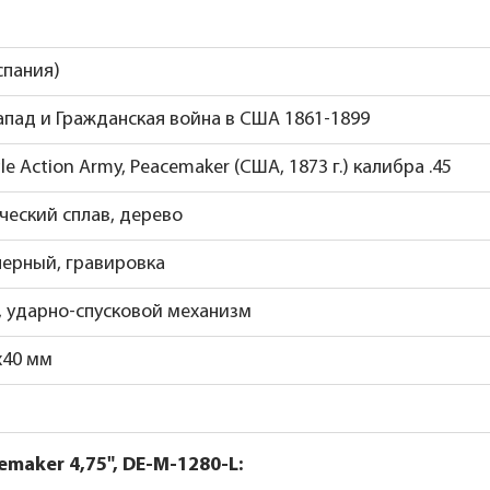
спания)
апад и Гражданская война в США 1861-1899
gle Action Army, Peacemaker (США, 1873 г.) калибра .45
ческий сплав, дерево
черный, гравировка
, ударно-спусковой механизм
х40 мм
maker 4,75", DE-M-1280-L: