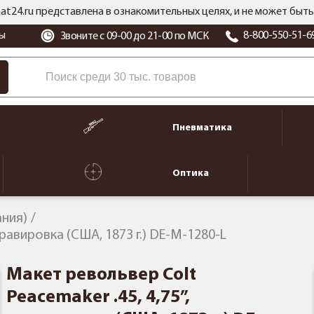
at24.ru представлена в ознакомительных целях, и не может бы
ы
8-800-550-51-6
Звоните с 09-00 до 21-00 по МСК
Пневматика
Оптика
ания)
гравировка (США, 1873 г.) DE-M-1280-L
Макет револьвер Colt
Peacemaker .45, 4,75”,