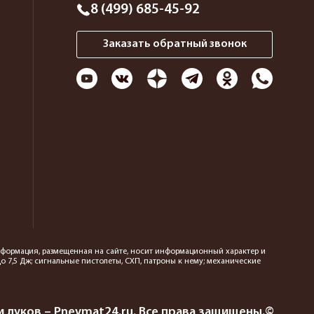
8 (499) 685-45-92
Заказать обратный звонок
 информация, размещенная на сайте, носит информационный характер и
 7,5 Дж; сигнальные пистолеты, СХП, патроны к нему; механические
 луков – Pnevmat24.ru. Все права защищены.©