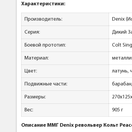
Характеристики:
Производитель:
Denix (И
Серия:
Дикий З
Боевой прототип:
Colt Sin
Материал:
металли
Цвет:
латунь, 
Подвижные части:
барабан
Размеры:
270х125
Вес:
905 г
Описание ММГ Denix револьвер Кольт Peace