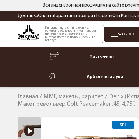
Вся лицензионная продукция на сайте pnevm
Доставка
Оплата
Гарантия и возврат
Trade-in
Опт
Контакт
Интернет-магазин пневматики,
макетов, арбалетов и луков, товаров
Каталог
для страйкбола и самообороны.
Быстрая доставка по всей России и в
Беларусь.
Пистолеты
Арбалеты и луки
Главная
ММГ, макеты, раритет
Denix (Исп
Макет револьвер Colt Peacemaker .45, 4,75”, 
ХИТ