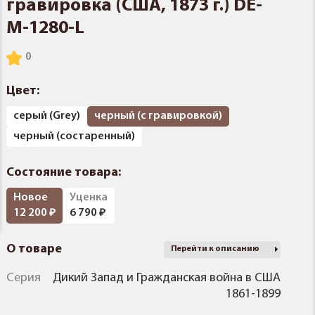
гравировка (США, 1873 г.) DE-
M-1280-L
Цвет:
серый (Grey)
черный (с гравировкой)
черный (состаренный)
Состояние товара:
Новое
Уценка
12 200
6 790
О товаре
Перейти к описанию
Серия
Дикий Запад и Гражданская война в США
1861-1899