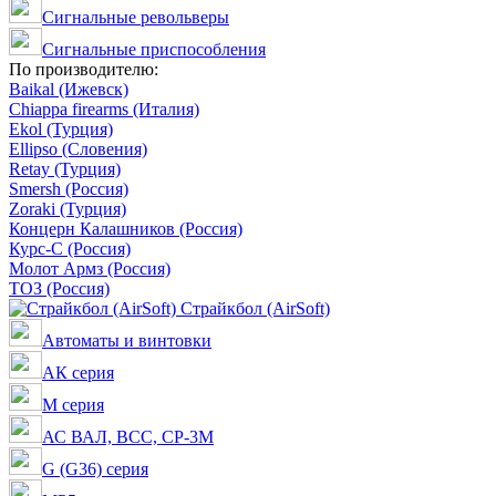
Сигнальные револьверы
Сигнальные приспособления
По производителю:
Baikal (Ижевск)
Chiappa firearms (Италия)
Ekol (Турция)
Ellipso (Словения)
Retay (Турция)
Smersh (Россия)
Zoraki (Турция)
Концерн Калашников (Россия)
Курс-С (Россия)
Молот Армз (Россия)
ТОЗ (Россия)
Страйкбол (AirSoft)
Автоматы и винтовки
АК серия
M серия
АС ВАЛ, ВСС, СР-3М
G (G36) серия