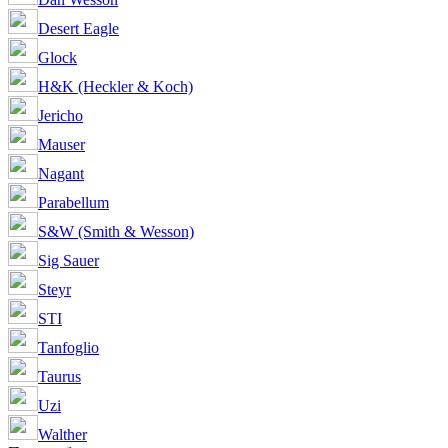
Desert Eagle
Glock
H&K (Heckler & Koch)
Jericho
Mauser
Nagant
Parabellum
S&W (Smith & Wesson)
Sig Sauer
Steyr
STI
Tanfoglio
Taurus
Uzi
Walther