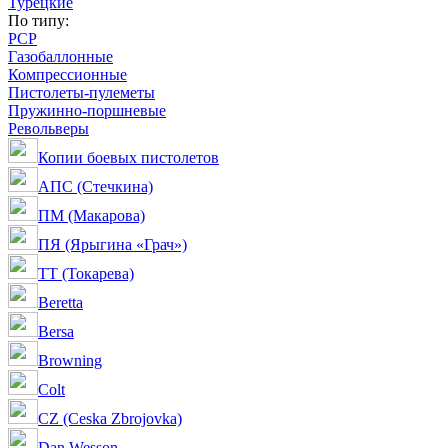
Турецкие
По типу:
PCP
Газобаллонные
Компрессионные
Пистолеты-пулеметы
Пружинно-поршневые
Револьверы
Копии боевых пистолетов
АПС (Стечкина)
ПМ (Макарова)
ПЯ (Ярыгина «Грач»)
ТТ (Токарева)
Beretta
Bersa
Browning
Colt
CZ (Ceska Zbrojovka)
Dan Wesson