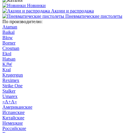
Новинки
Акции и распродажа
Пневматические пистолеты
По производителю:
Ataman
Baikal
Blow
Borner
Crosman
Ekol
Hatsan
KJW
Kral
Krugergun
Reximex
Strike One
Stalker
Umarex
«А+А»
Американские
Испанские
Китайские
Немецкие
Российские