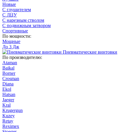
Новые
С глушителем
С ЛЦУ
С нарезным стволом
С подвижным затвором
Спортивные
По мощности:
Мощные
До 3 Дж
Пневматические винтовки
По производителю:
Ataman
Baikal
Borner
Crosman
Diana
Ekol
Hatsan
Jaeger
Kral
Krugergun
Kuzey
Retay
Reximex
Stoeger