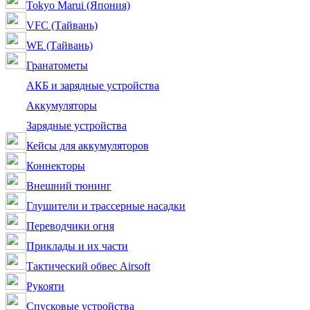
Tokyo Marui (Япония)
VFC (Тайвань)
WE (Тайвань)
Гранатометы
АКБ и зарядные устройства
Аккумуляторы
Зарядные устройства
Кейсы для аккумуляторов
Коннекторы
Внешний тюнинг
Глушители и трассерные насадки
Переводчики огня
Приклады и их части
Тактический обвес Airsoft
Рукояти
Спусковые устройства