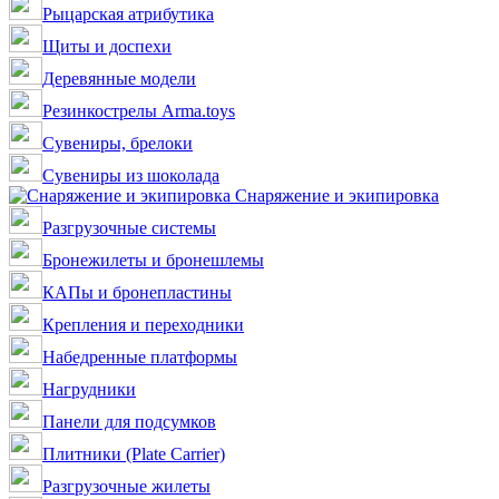
Рыцарская атрибутика
Щиты и доспехи
Деревянные модели
Резинкострелы Arma.toys
Сувениры, брелоки
Сувениры из шоколада
Снаряжение и экипировка
Разгрузочные системы
Бронежилеты и бронешлемы
КАПы и бронепластины
Крепления и переходники
Набедренные платформы
Нагрудники
Панели для подсумков
Плитники (Plate Carrier)
Разгрузочные жилеты