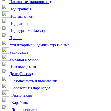
Напашные (напашники)
Под гранаты
Под магазины
Под рации
Под турникет (жгут)
Прочие
Утилитарные и административные
Радиосвязь
Рюкзаки и сумки
Поясные ремни
Долг (Россия)
Безопасность и выживание
Браслеты из паракорда
Гермочехлы
Карабины
Личная гигиена