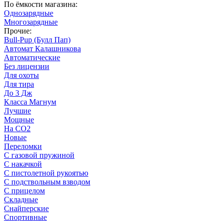
По ёмкости магазина:
Однозарядные
Многозарядные
Прочие:
Bull-Pup (Булл Пап)
Автомат Калашникова
Автоматические
Без лицензии
Для охоты
Для тира
До 3 Дж
Класса Магнум
Лучшие
Мощные
На CO2
Новые
Переломки
С газовой пружиной
С накачкой
С пистолетной рукоятью
С подствольным взводом
С прицелом
Складные
Снайперские
Спортивные