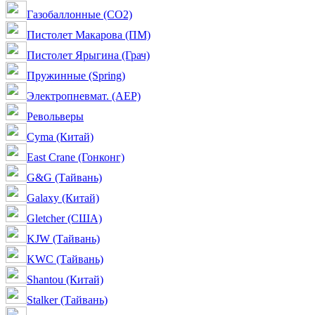
Газобаллонные (CO2)
Пистолет Макарова (ПМ)
Пистолет Ярыгина (Грач)
Пружинные (Spring)
Электропневмат. (AEP)
Револьверы
Cyma (Китай)
East Crane (Гонконг)
G&G (Тайвань)
Galaxy (Китай)
Gletcher (США)
KJW (Тайвань)
KWC (Тайвань)
Shantou (Китай)
Stalker (Тайвань)