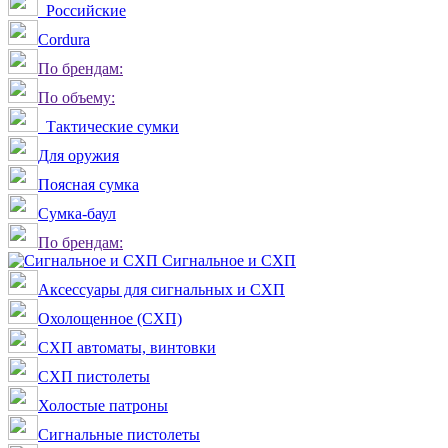
Российские
Сordura
По брендам:
По объему:
Тактические сумки
Для оружия
Поясная сумка
Сумка-баул
По брендам:
Сигнальное и СХП
Аксессуары для сигнальных и СХП
Охолощенное (СХП)
СХП автоматы, винтовки
СХП пистолеты
Холостые патроны
Сигнальные пистолеты