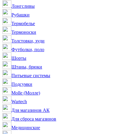
Лонгсливы
Рубашки
Термобелье
Термоноски
Толстовки, худи
Футболки, поло
Шорты
Штаны, брюки
Питьевые системы
Подсумки
Molle (Молле)
Wartech
Для магазинов АК
Для сброса магазинов
Медицинские