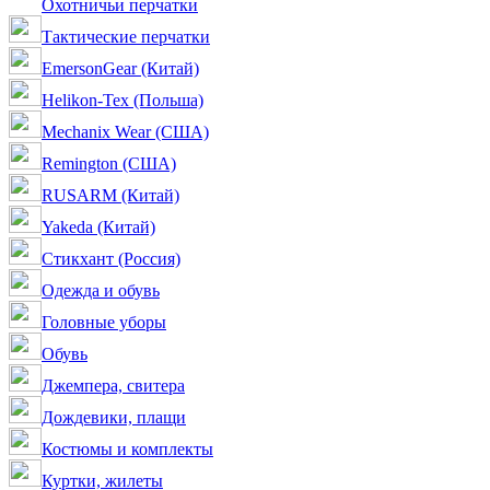
Охотничьи перчатки
Тактические перчатки
EmersonGear (Китай)
Helikon-Tex (Польша)
Mechanix Wear (США)
Remington (США)
RUSARM (Китай)
Yakeda (Китай)
Стикхант (Россия)
Одежда и обувь
Головные уборы
Обувь
Джемпера, свитера
Дождевики, плащи
Костюмы и комплекты
Куртки, жилеты