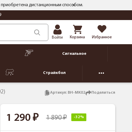
ть приобретена дистанционным способом.
9
Корзина
Избранное
Войти
Сигнальное
Страйкбол
2)
Артикул:
BH-MK02
Поделиться
1 290
1 890
-32%