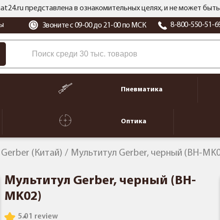
at24.ru представлена в ознакомительных целях, и не может бы
ы
8-800-550-51-6
Звоните с 09-00 до 21-00 по МСК
Пневматика
Оптика
Gerber (Китай)
Мультитул Gerber, черный (BH-MK0
Мультитул Gerber, черный (BH-
MK02)
5.0
1 review