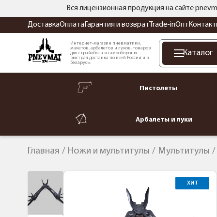
Вся лицензионная продукция на сайте pnevm
Доставка
Оплата
Гарантия и возврат
Trade-in
Опт
Контакт
Интернет-магазин пневматики,
макетов, арбалетов и луков, товаров
Каталог
для страйкбола и самообороны.
Быстрая доставка по всей России и в
Беларусь.
Пистолеты
Арбалеты и луки
Главная
Ножи и мультитулы
Мультитулы
ХИТ