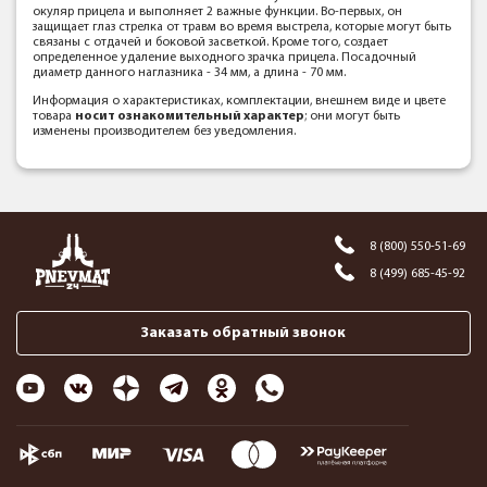
окуляр прицела и выполняет 2 важные функции. Во-первых, он
защищает глаз стрелка от травм во время выстрела, которые могут быть
связаны с отдачей и боковой засветкой. Кроме того, создает
определенное удаление выходного зрачка прицела. Посадочный
диаметр данного наглазника - 34 мм, а длина - 70 мм.
Информация о характеристиках, комплектации, внешнем виде и цвете
товара
носит ознакомительный характер
; они могут быть
изменены производителем без уведомления.
8 (800) 550-51-69
8 (499) 685-45-92
Заказать обратный звонок