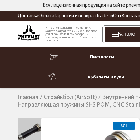
Вся лицензионная продукция на сайте pnevm
Доставка
Оплата
Гарантия и возврат
Trade-in
Опт
Контакт
Интернет-магазин пневматики,
макетов, арбалетов и луков, товаров
Каталог
для страйкбола и самообороны.
Быстрая доставка по всей России и в
Беларусь.
Пистолеты
Арбалеты и луки
Главная
Страйкбол (AirSoft)
Внутренний т
Направляющая пружины SHS POM, CNC Stainle
ХИТ