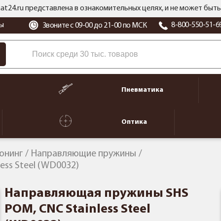
at24.ru представлена в ознакомительных целях, и не может бы
ы
8-800-550-51-6
Звоните с 09-00 до 21-00 по МСК
Пневматика
Оптика
юнинг
Направляющие пружины
ss Steel (WD0032)
Направляющая пружины SHS
POM, CNC Stainless Steel