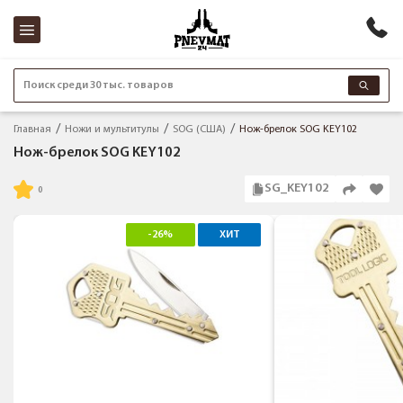
Поиск среди 30 тыс. товаров
Главная
Ножи и мультитулы
SOG (США)
Нож-брелок SOG KEY102
Нож-брелок SOG KEY102
SG_KEY102
-26%
ХИТ