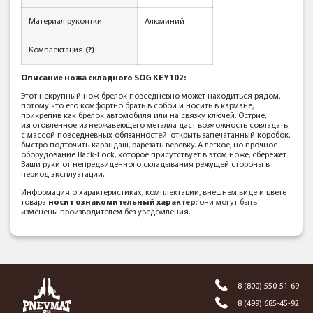
Материал рукоятки:
Алюминий
Комплектация
(?)
:
Описание ножа складного SOG KEY102:
Этот некрупный нож-брелок повседневно может находиться рядом,
потому что его комфортно брать в собой и носить в кармане,
прикрепив как брелок автомобиля или на связку ключей. Острие,
изготовленное из нержавеющего металла даст возможность совладать
с массой повседневных обязанностей: открыть запечатанный коробок,
быстро подточить карандаш, рарезать веревку. А легкое, но прочное
оборудование Back-Lock, которое присутствует в этом ноже, сбережет
Ваши руки от непредвиденного складывания режущей стороны в
период эксплуатации.
Информация о характеристиках, комплектации, внешнем виде и цвете
товара
носит ознакомительный характер
; они могут быть
изменены производителем без уведомления.
8 (800) 550-51-69
8 (499) 685-45-92