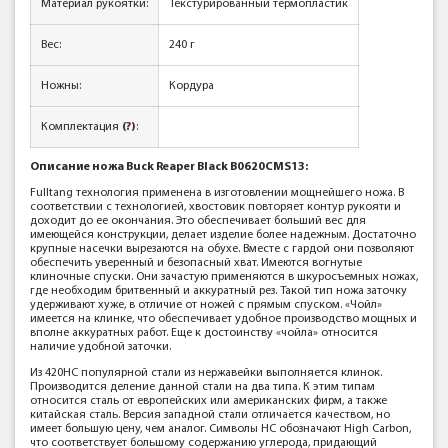
Материал рукоятки:
Текстурированный термопластик
Вес:
240 г
Ножны:
Кордура
Комплектация
(?)
:
Описание ножа Buck Reaper Black B0620CMS13:
Fulltang технология применена в изготовлении мощнейшего ножа. В
соответствии с технологией, хвостовик повторяет контур рукояти и
доходит до ее окончания. Это обеспечивает больший вес для
имеющейся конструкции, делает изделие более надежным. Достаточно
крупные насечки вырезаются на обухе. Вместе с гардой они позволяют
обеспечить уверенный и безопасный хват. Имеются вогнутые
клиночные спуски. Они зачастую применяются в шкуросъемных ножах,
где необходим бритвенный и аккуратный рез. Такой тип ножа заточку
удерживают хуже, в отличие от ножей с прямым спуском. «Чойл»
имеется на клинке, что обеспечивает удобное производство мощных и
вполне аккуратных работ. Еще к достоинству «чойла» относится
наличие удобной заточки.
Из 420HC популярной стали из нержавейки выполняется клинок.
Производится деление данной стали на два типа. К этим типам
относится сталь от европейских или американских фирм, а также
китайская сталь. Версия западной стали отличается качеством, но
имеет большую цену, чем аналог. Символы HС обозначают High Carbon,
что соответствует большому содержанию углерода, придающий