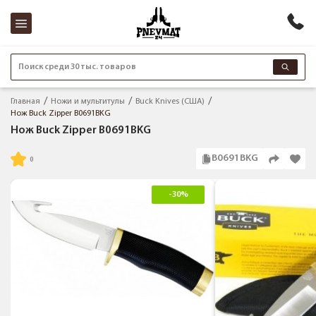
Поиск среди 30 тыс. товаров
Главная
Ножи и мультитулы
Buck Knives (США)
Нож Buck Zipper B0691BKG
Нож Buck Zipper B0691BKG
B0691BKG
-30%