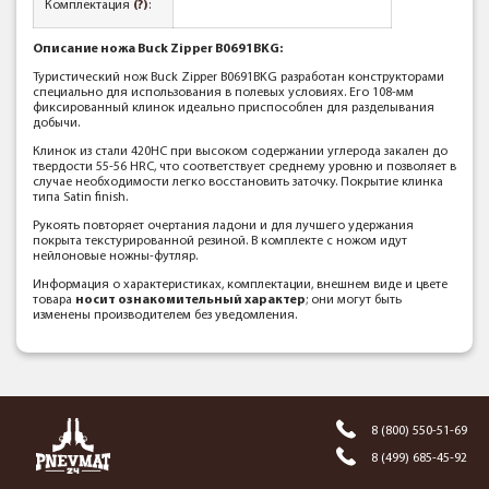
Комплектация
(?)
:
Описание ножа Buck Zipper B0691BKG:
Туристический нож Buck Zipper B0691BKG разработан конструкторами
специально для использования в полевых условиях. Его 108-мм
фиксированный клинок идеально приспособлен для разделывания
добычи.
Клинок из стали 420HC при высоком содержании углерода закален до
твердости 55-56 HRC, что соответствует среднему уровню и позволяет в
случае необходимости легко восстановить заточку. Покрытие клинка
типа Satin finish.
Рукоять повторяет очертания ладони и для лучшего удержания
покрыта текстурированной резиной. В комплекте с ножом идут
нейлоновые ножны-футляр.
Информация о характеристиках, комплектации, внешнем виде и цвете
товара
носит ознакомительный характер
; они могут быть
изменены производителем без уведомления.
8 (800) 550-51-69
8 (499) 685-45-92