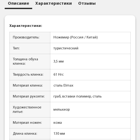
Описание
Характеристики
Отзывы
Характеристики:
Производитель:
Ножемир (Россия / Китай)
Тип:
туристический
Толщина обуха
3,5 мм
клинка:
Твердость клинка:
61 Hrc
Материал клинка:
сталь Elmax
Материал рукояти:
граб, вставки полимер, сталь
Художественное
мельхиор
литье:
Материал ножен:
кожа
Длина клинка:
130 мм