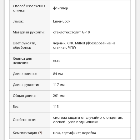
Способ извлечения
флиппер
клинка:
Замок:
Liner-Lock
Материал рукояти:
стеклотекстолит G-10
Цвет рукояти,
черный, CNC Milled (Фрезерование на
обработка:
станке с ЧПУ)
Клипса для
есть
ношения:
Длина клинка:
84 мм
Длина рукояти:
117 мм
Общая длина:
201 мм
Вес:
113 г
система защиты от случайного открытия,
Особенности:
осевой - узел подшипники
Комплектация
(?)
:
нож, сертификат, коробка