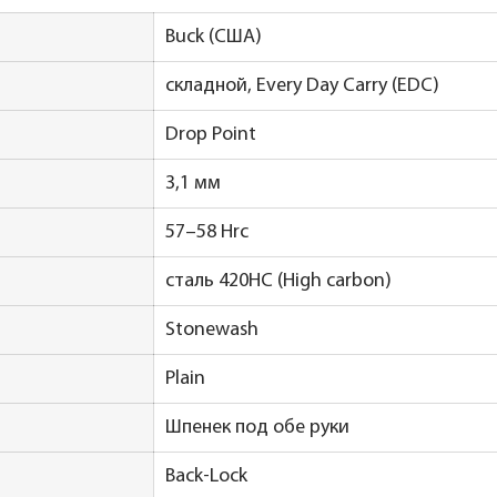
Buck (США)
складной, Every Day Carry (EDC)
Drop Point
3,1 мм
57–58 Hrc
сталь 420НС (High carbon)
Stonewash
Plain
Шпенек под обе руки
Back-Lock