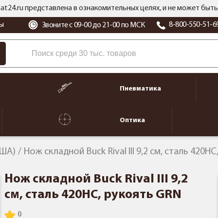
at24.ru представлена в ознакомительных целях, и не может бы
ы
8-800-550-51-6
Звоните с 09-00 до 21-00 по МСК
Пневматика
Оптика
США)
Нож складной Buck Rival III 9,2 см, сталь 420H
Нож складной Buck Rival III 9,2
см, сталь 420HC, рукоять GRN