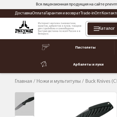
Вся лицензионная продукция на сайте pnevm
Доставка
Оплата
Гарантия и возврат
Trade-in
Опт
Контакт
Интернет-магазин пневматики,
макетов, арбалетов и луков, товаров
Каталог
для страйкбола и самообороны.
Быстрая доставка по всей России и в
Беларусь.
Пистолеты
Арбалеты и луки
Главная
Ножи и мультитулы
Buck Knives (