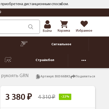
ть приобретена дистанционным способом.
9
Корзина
Избранное
Войти
Сигнальное
Страйкбол
C, рукоять GRN
Артикул:
B0366BKS
Поделиться
3 380
4 310
-22%