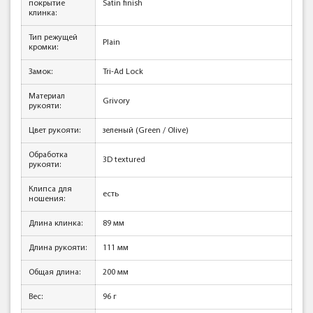
покрытие
Satin finish
клинка:
Тип режущей
Plain
кромки:
Замок:
Tri-Ad Lock
Материал
Grivory
рукояти:
Цвет рукояти:
зеленый (Green / Olive)
Обработка
3D textured
рукояти:
Клипса для
есть
ношения:
Длина клинка:
89 мм
Длина рукояти:
111 мм
Общая длина:
200 мм
Вес:
96 г