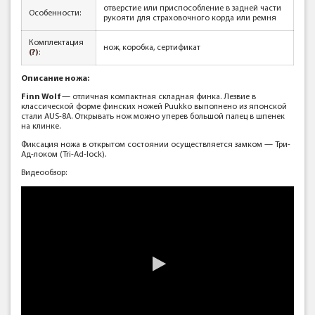
отверстие или приспособление в задней части
Особенности:
рукояти для страховочного корда или ремня
Комплектация
нож, коробка, сертификат
(?)
:
Описание ножа:
Finn Wolf
— отличная компактная складная финка. Лезвие в
классической форме финских ножей Puukko выполнено из японской
стали AUS-8A. Открывать нож можно уперев большой палец в шпенек
на клинке.
Фиксация ножа в открытом состоянии осуществляется замком — Три-
Ад-локом (Tri-Ad-lock).
Видеообзор: