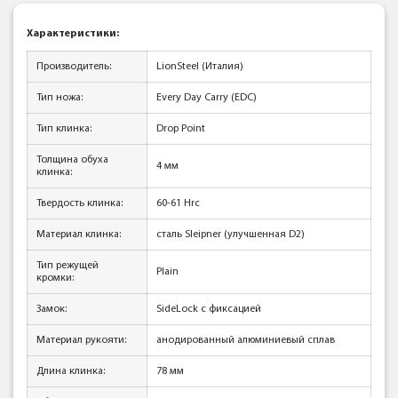
Характеристики:
Производитель:
LionSteel (Италия)
Тип ножа:
Every Day Carry (EDC)
Тип клинка:
Drop Point
Толщина обуха
4 мм
клинка:
Твердость клинка:
60-61 Hrc
Материал клинка:
сталь Sleipner (улучшенная D2)
Тип режущей
Plain
кромки:
Замок:
SideLock с фиксацией
Материал рукояти:
анодированный алюминиевый сплав
Длина клинка:
78 мм