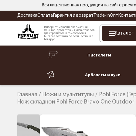
Вся лицензионная продукция на сайте pnevm
Доставка
Оплата
Гарантия и возврат
Trade-in
Опт
Контакт
Интернет-магазин пневматики,
макетов, арбалетов и луков, товаров
Каталог
для страйкбола и самообороны.
Быстрая доставка по всей России и в
Беларусь.
Пистолеты
Арбалеты и луки
Главная
Ножи и мультитулы
Pohl Force (Ге
Нож складной Pohl Force Bravo One Outdoor