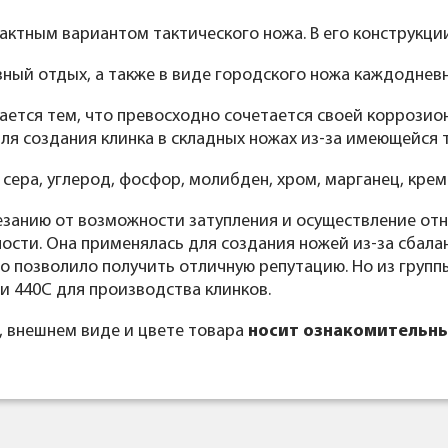
пактным вариантом тактического ножа. В его конструкции
вный отдых, а также в виде городского ножа каждоднев
ается тем, что превосходно сочетается своей коррозио
для создания клинка в складных ножах из-за имеющейся 
сера, углерод, фосфор, молибден, хром, марганец, крем
езанию от возможности затупления и осуществление отн
ости. Она применялась для создания ножей из-за сбала
о позволило получить отличную репутацию. Но из групп
и 440С для производства клинков.
, внешнем виде и цвете товара
носит ознакомительны