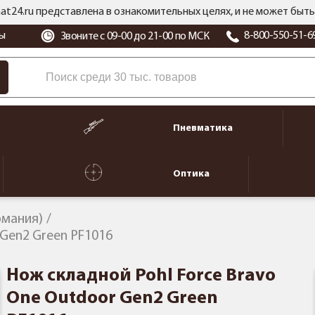
at24.ru представлена в ознакомительных целях, и не может бы
ы
8-800-550-51-6
Звоните с 09-00 до 21-00 по МСК
Пневматика
Оптика
рмания)
 Gen2 Green PF1016
Нож складной Pohl Force Bravo
One Outdoor Gen2 Green