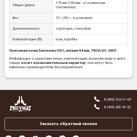
170 мм (100 мм - в сложенном
Общая длина:
положении)
Вес:
73 г (90 г - в упаковке)
Дополнительно:
стропорез, стеклобой
Комплектация
(?)
:
нож, коробка
Описание ножа Sanrenmu EDC, лезвие 64 мм, 7053LUC-GKV:
Информация о характеристиках, комплектации, внешнем виде и цвете
товара
носит ознакомительный характер
; они могут быть
изменены производителем без уведомления.
8 (800) 550-51-69
8 (499) 685-45-92
Заказать обратный звонок