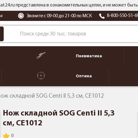
at24.ru представлена в ознакомительных целях, и не может бы
ы
8-800-550-51-6
Звоните с 09-00 до 21-00 по МСК
Пневматика
Оптика
ож складной SOG Centi II 5,3 см, CE1012
Нож складной SOG Centi II 5,3
см, CE1012