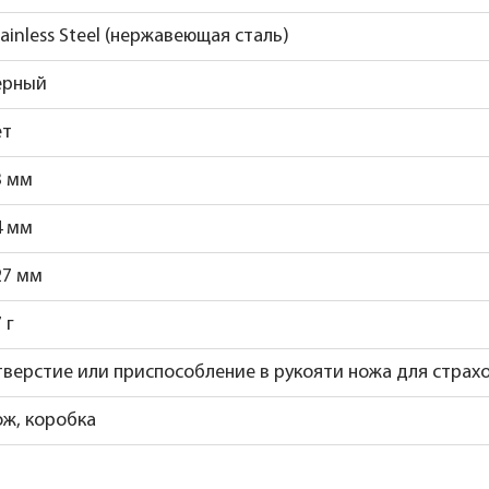
tainless Steel (нержавеющая сталь)
ерный
ет
3 мм
4 мм
27 мм
 г
тверстие или приспособление в рукояти ножа для страх
ож, коробка