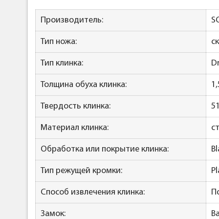
Производитель:
S
Тип ножа:
ск
Тип клинка:
D
Толщина обуха клинка:
1
Твердость клинка:
5
Материал клинка:
с
Обработка или покрытие клинка:
Bl
Тип режущей кромки:
Pl
Способ извлечения клинка:
П
Замок:
B