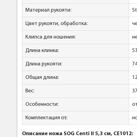
Материал рукояти:
S
Цвет рукояти, обработка:
ч
Клипса для ношения:
н
Длина клинка:
5
Длина рукояти:
7
Общая длина:
1
Вес:
37
Особенности:
о
Комплектация
:
н
(?)
Описание ножа SOG Centi II 5,3 см, CE1012: