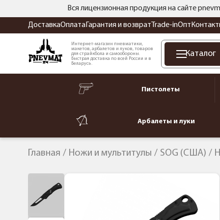
Вся лицензионная продукция на сайте pnevm
Доставка
Оплата
Гарантия и возврат
Trade-in
Опт
Контакт
Интернет-магазин пневматики,
макетов, арбалетов и луков, товаров
Каталог
для страйкбола и самообороны.
Быстрая доставка по всей России и в
Беларусь.
Пистолеты
Арбалеты и луки
Главная
Ножи и мультитулы
SOG (США)
Н