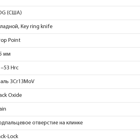
OG (США)
ладной, Key ring knife
rop Point
,5 мм
1–53 Hrc
таль 3Cr13MoV
ack Oxide
ain
одпальцевое отверстие на клинке
ack-Lock