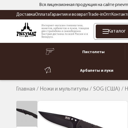
Вся лицензионная продукция на сайте pnevm
Доставка
Оплата
Гарантия и возврат
Trade-in
Опт
Контакт
Интернет-магазин пневматики,
макетов, арбалетов и луков, товаров
Каталог
для страйкбола и самообороны.
Быстрая доставка по всей России и в
Беларусь.
Пистолеты
Арбалеты и луки
Главная
Ножи и мультитулы
SOG (США)
Н