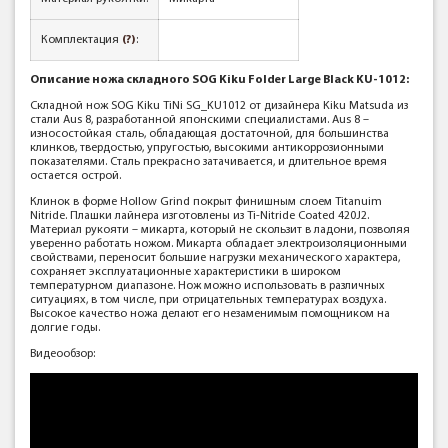
Комплектация
(?)
:
Описание ножа складного SOG Kiku Folder Large Black KU-1012:
Складной нож SOG Kiku TiNi SG_KU1012 от дизайнера Kiku Matsuda из
стали Aus 8, разработанной японскими специалистами. Aus 8 –
износостойкая сталь, обладающая достаточной, для большинства
клинков, твердостью, упругостью, высокими антикоррозионными
показателями. Сталь прекрасно затачивается, и длительное время
остается острой.
Клинок в форме Hollow Grind покрыт финишным слоем Titanuim
Nitride. Плашки лайнера изготовлены из Ti-Nitride Coated 420J2.
Материал рукояти – микарта, который не скользит в ладони, позволяя
уверенно работать ножом. Микарта обладает электроизоляционными
свойствами, переносит большие нагрузки механического характера,
сохраняет эксплуатационные характеристики в широком
температурном диапазоне. Нож можно использовать в различных
ситуациях, в том числе, при отрицательных температурах воздуха.
Высокое качество ножа делают его незаменимым помощником на
долгие годы.
Видеообзор: