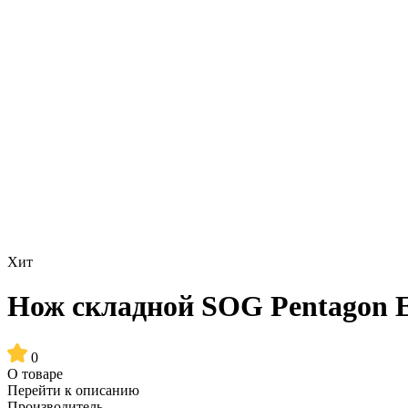
Хит
Нож складной SOG Pentagon El
0
О товаре
Перейти к описанию
Производитель