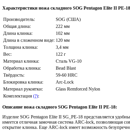
Характеристики ножа складного SOG Pentagon Elite II PE-18
Производитель:
SOG (США)
Общая длина:
222 мм
Длина клинка:
102 мм
Длина в сложенном виде:
120 мм
Толщина клинка:
3,4 мм
Вес:
122 г
Материал клинка:
Сталь VG-10
Обработка клинка:
Bead Blast
Твёрдость:
59-60 HRC
Блокировка клинка:
Arc-Lock
Материал рукоятки:
Glass Remforced Nylon
Комплектация
(?)
:
Описание ножа складного SOG Pentagon Elite II PE-18:
Изделие SOG Pentagon Elite II SG_PE-18 представляется удоб
имеется отличная замочная система ARC-lock, позволяющая со
открытие клинка. Еще ARC-lock имеет возможность безупречно