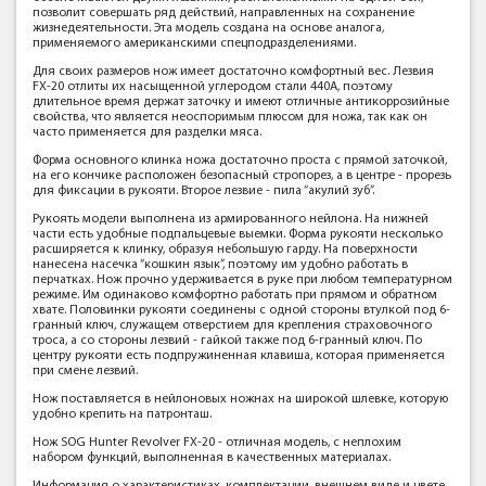
позволит совершать ряд действий, направленных на сохранение
жизнедеятельности. Эта модель создана на основе аналога,
применяемого американскими спецподразделениями.
Для своих размеров нож имеет достаточно комфортный вес. Лезвия
FX-20 отлиты их насыщенной углеродом стали 440А, поэтому
длительное время держат заточку и имеют отличные антикоррозийные
свойства, что является неоспоримым плюсом для ножа, так как он
часто применяется для разделки мяса.
Форма основного клинка ножа достаточно проста с прямой заточкой,
на его кончике расположен безопасный стропорез, а в центре - прорезь
для фиксации в рукояти. Второе лезвие - пила “акулий зуб”.
Рукоять модели выполнена из армированного нейлона. На нижней
части есть удобные подпальцевые выемки. Форма рукояти несколько
расширяется к клинку, образуя небольшую гарду. На поверхности
нанесена насечка “кошкин язык”, поэтому им удобно работать в
перчатках. Нож прочно удерживается в руке при любом температурном
режиме. Им одинаково комфортно работать при прямом и обратном
хвате. Половинки рукояти соединены с одной стороны втулкой под 6-
гранный ключ, служащем отверстием для крепления страховочного
троса, а со стороны лезвий - гайкой также под 6-гранный ключ. По
центру рукояти есть подпружиненная клавиша, которая применяется
при смене лезвий.
Нож поставляется в нейлоновых ножнах на широкой шлевке, которую
удобно крепить на патронташ.
Нож SOG Hunter Revolver FX-20 - отличная модель, с неплохим
набором функций, выполненная в качественных материалах.