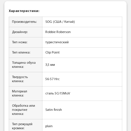
Характеристики:
Производитель:
SOG (США / Китай)
Дизайнер:
Robbie Roberson
Тип ножа:
туристический
Тип клинка:
Clip Point
Толщина обуха
3,5 мм
клинка:
Твердость
56-57 Hrc
клинка:
Материал
сталь 5Cr15MoV
клинка:
Обработка или
покрытие
Satin finish
клинка:
Тип режущей
plain
кромки: