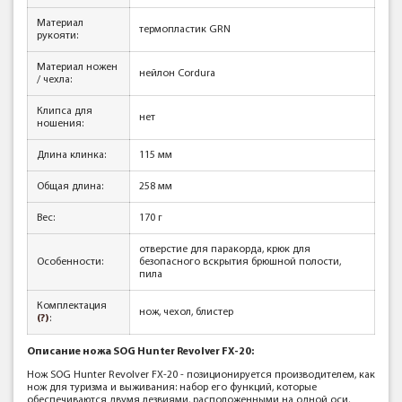
Материал
термопластик GRN
рукояти:
Материал ножен
нейлон Cordura
/ чехла:
Клипса для
нет
ношения:
Длина клинка:
115 мм
Общая длина:
258 мм
Вес:
170 г
отверстие для паракорда, крюк для
Особенности:
безопасного вскрытия брюшной полости,
пила
Комплектация
нож, чехол, блистер
(?)
:
Описание ножа SOG Hunter Revolver FX-20:
Нож SOG Hunter Revolver FX-20 - позиционируется производителем, как
нож для туризма и выживания: набор его функций, которые
обеспечиваются двумя лезвиями, расположенными на одной оси,