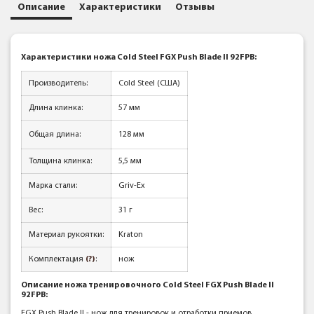
Описание
Характеристики
Отзывы
Характеристики ножа Cold Steel FGX Push Blade II 92FPB:
Производитель:
Cold Steel (США)
Длина клинка:
57 мм
Общая длина:
128
мм
Толщина клинка:
5,5 мм
Марка стали:
Griv-Ex
Вес:
31 г
Материал рукоятки:
Kraton
Комплектация
(?)
:
нож
Описание ножа тренировочного Cold Steel FGX Push Blade II
92FPB:
FGX Push Blade II - нож для тренировок и отработки приемов