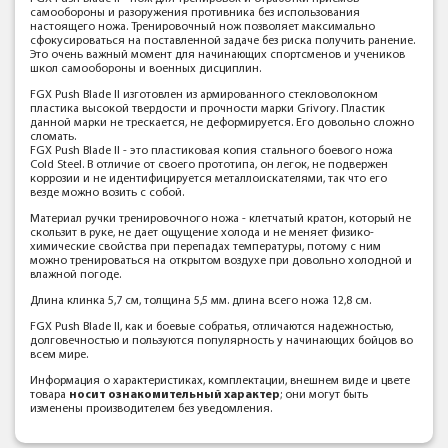
самообороны и разоружения противника без использования
настоящего ножа. Тренировочный нож позволяет максимально
сфокусироваться на поставленной задаче без риска получить ранение.
Это очень важный момент для начинающих спортсменов и учеников
школ самообороны и военных дисциплин.
FGX Push Blade II изготовлен из армированного стекловолокном
пластика высокой твердости и прочности марки Grivory. Пластик
данной марки не трескается, не деформируется. Его довольно сложно
сломать.
FGX Push Blade II - это пластиковая копия стального боевого ножа
Cold Steel. В отличие от своего прототипа, он легок, не подвержен
коррозии и не идентифицируется металлоискателями, так что его
везде можно возить с собой.
Материал ручки тренировочного ножа - клетчатый кратон, который не
скользит в руке, не дает ощущение холода и не меняет физико-
химические свойства при перепадах температуры, потому с ним
можно тренироваться на открытом воздухе при довольно холодной и
влажной погоде.
Длина клинка 5,7 см, толщина 5,5 мм. длина всего ножа 12,8 см.
FGX Push Blade II, как и боевые собратья, отличаются надежностью,
долговечностью и пользуются популярность у начинающих бойцов во
всем мире.
Информация о характеристиках, комплектации, внешнем виде и цвете
товара
носит ознакомительный характер
; они могут быть
изменены производителем без уведомления.