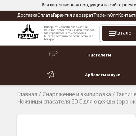
Вся лицензионная продукция на сайте pnevm
Доставка
Оплата
Гарантия и возврат
Trade-in
Опт
Контакт
Интернет-магазин пневматики,
макетов, арбалетов и луков, товаров
Каталог
для страйкбола и самообороны.
Быстрая доставка по всей России и в
Беларусь.
Пистолеты
Арбалеты и луки
Главная
Снаряжение и экипировка
Тактич
Ножницы спасателя EDC для одежды (оранж