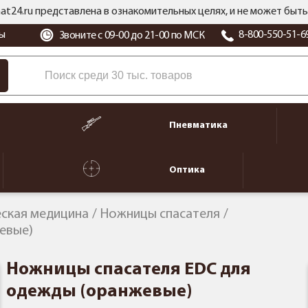
at24.ru представлена в ознакомительных целях, и не может бы
ы
8-800-550-51-6
Звоните с 09-00 до 21-00 по МСК
Пневматика
Оптика
еская медицина
Ножницы спасателя
евые)
Ножницы спасателя EDC для
одежды (оранжевые)