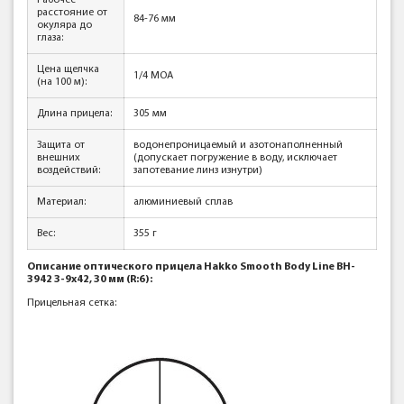
Рабочее
расстояние от
84-76 мм
окуляра до
глаза:
Цена щелчка
1/4 MOA
(на 100 м):
Длина прицела:
305 мм
Защита от
водонепроницаемый и азотонаполненный
внешних
(допускает погружение в воду, исключает
воздействий:
запотевание линз изнутри)
Материал:
алюминиевый сплав
Вес:
355 г
Описание оптического прицела Hakko Smooth Body Line BH-
3942 3-9x42, 30 мм (R:6):
Прицельная сетка: