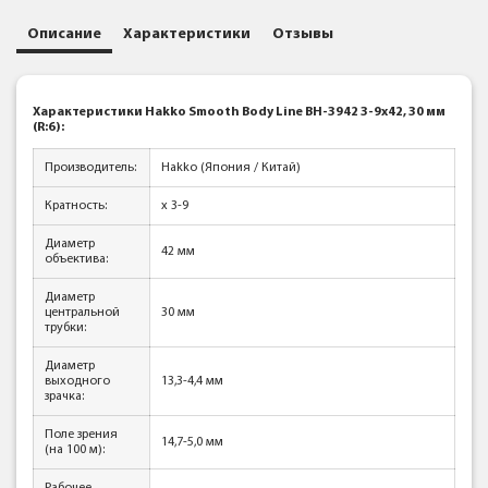
Описание
Характеристики
Отзывы
Характеристики Hakko Smooth Body Line BH-3942 3-9x42, 30 мм
(R:6):
Производитель:
Hakko (Япония / Китай)
Кратность:
x 3-9
Диаметр
42 мм
объектива:
Диаметр
центральной
30 мм
трубки:
Диаметр
выходного
13,3-4,4 мм
зрачка:
Поле зрения
14,7-5,0 мм
(на 100 м):