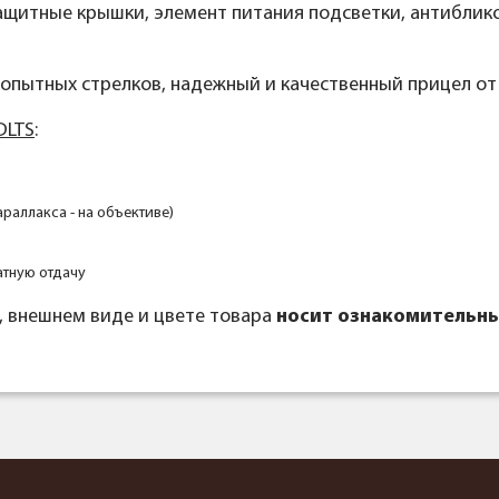
е: защитные крышки, элемент питания подсветки, антиблик
опытных стрелков, надежный и качественный прицел от
DLTS
:
араллакса - на объективе)
ратную отдачу
, внешнем виде и цвете товара
носит ознакомительны