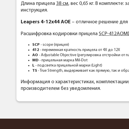
Длина прицела
38 см
, вес 0,65 кг. В комплект
инструкция.
Leapers 4-12x44 AOE
– отличное решение для 
Расшифровка кодировки прицела
SCP-412AOM
SCP
- scope (прицел)
412
- переменная кратность прицела от 4Х до 12Х
AO
- Adjustable Objective (регулировка отстройки от п
MD
- прицельная марка Mil-Dot
L
- подсветка прицельной марки (Light)
TS
- True Strength, выдерживает как прямую, так и об
Информация о характеристиках, комплектации
производителем без уведомления.