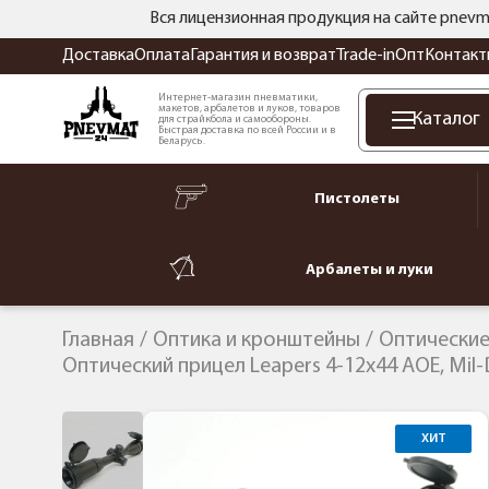
Вся лицензионная продукция на сайте pnevm
Доставка
Оплата
Гарантия и возврат
Trade-in
Опт
Контакт
Интернет-магазин пневматики,
макетов, арбалетов и луков, товаров
Каталог
для страйкбола и самообороны.
Быстрая доставка по всей России и в
Беларусь.
Пистолеты
Арбалеты и луки
Главная
Оптика и кронштейны
Оптические
Оптический прицел Leapers 4-12x44 AOE, Mi
ХИТ