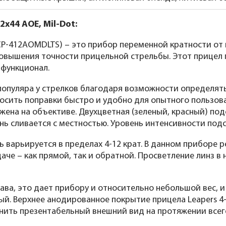
x44 AOE, Mil-Dot:
P-412AOMDLTS) – это прибор переменной кратности от 
овышения точности прицельной стрельбы. Этот прицел 
 функционал.
популяра у стрелков благодаря возможности определять
носить поправки быстро и удобно для опытного пользова
жена на объективе. Двухцветная (зеленый, красный) по
ень сливается с местностью. Уровень интенсивности под
ть варьируется в пределах 4-12 крат. В данном приборе р
е – как прямой, так и обратной. Просветление линз в 
ва, это дает прибору и относительно небольшой вес, и 
ый. Верхнее анодированное покрытие прицела Leapers 4
анить презентабельный внешний вид на протяжении всег