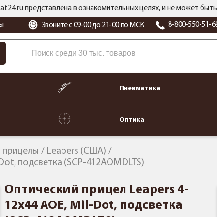
at24.ru представлена в ознакомительных целях, и не может бы
ы
8-800-550-51-6
Звоните с 09-00 до 21-00 по МСК
Пневматика
Оптика
 прицелы
Leapers (США)
l-Dot, подсветка (SCP-412AOMDLTS)
Оптический прицел Leapers 4-
12x44 AOE, Mil-Dot, подсветка