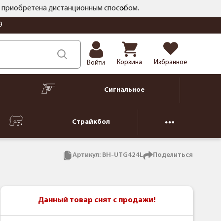
ть приобретена дистанционным способом.
9
Корзина
Избранное
Войти
Сигнальное
Страйкбол
Артикул:
BH-UTG424L
Поделиться
Данный товар снят с продажи!