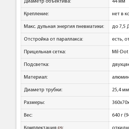
Диаметр объектива:
44 мм
Крепление:
нет в 
Макс. дульная энергия пневматики:
до 7,5 
Отстройка от параллакса:
есть, о
Прицельная сетка:
Mil-Dot
Подсветка:
двухцве
Материал:
алюмин
Диаметр трубки:
25,4 мм
Размеры:
360х70
Вес:
640 г (9
Комплектация
:
откидн
(?)