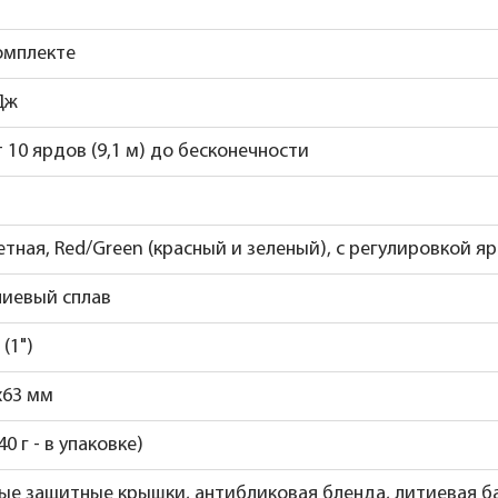
комплекте
Дж
т 10 ярдов (9,1 м) до бесконечности
тная, Red/Green (красный и зеленый), с регулировкой я
иевый сплав
 (1")
х63 мм
40 г - в упаковке)
ые защитные крышки, антибликовая бленда, литиевая б