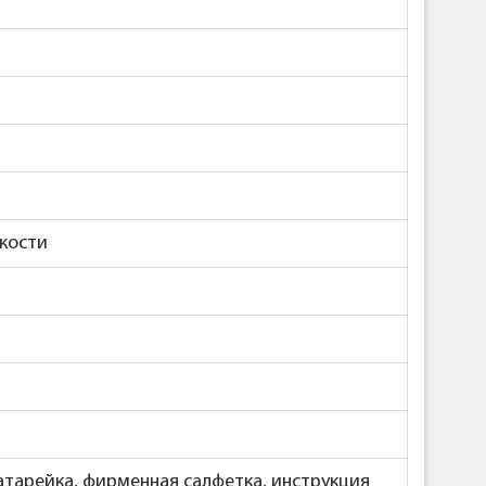
ркости
атарейка, фирменная салфетка, инструкция